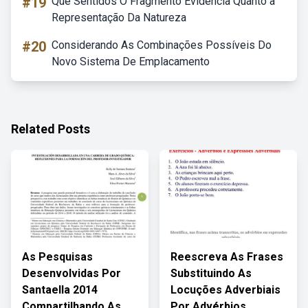
#19
Que Sentidos O Fragmento Evidencia Quanto à
Representação Da Natureza
#20
Considerando As Combinações Possíveis Do
Novo Sistema De Emplacamento
Related Posts
As Pesquisas
Reescreva As Frases
Desenvolvidas Por
Substituindo As
Santaella 2014
Locuções Adverbiais
Compartilhando As
Por Advérbios