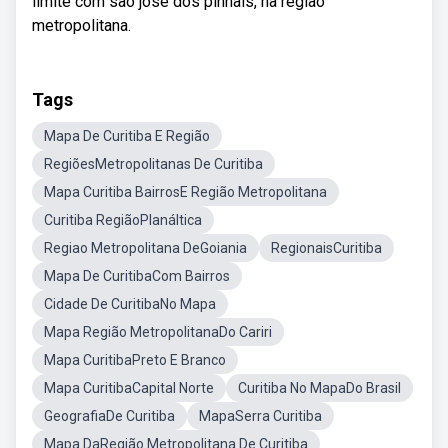
limite com são josé dos pinhais, na região
metropolitana.
Tags
Mapa De Curitiba E Região
RegiõesMetropolitanas De Curitiba
Mapa Curitiba BairrosE Região Metropolitana
Curitiba RegiãoPlanáltica
Regiao Metropolitana DeGoiania
RegionaisCuritiba
Mapa De CuritibaCom Bairros
Cidade De CuritibaNo Mapa
Mapa Região MetropolitanaDo Cariri
Mapa CuritibaPreto E Branco
Mapa CuritibaCapital Norte
Curitiba No MapaDo Brasil
GeografiaDe Curitiba
MapaSerra Curitiba
Mapa DaRegião Metropolitana De Curitiba