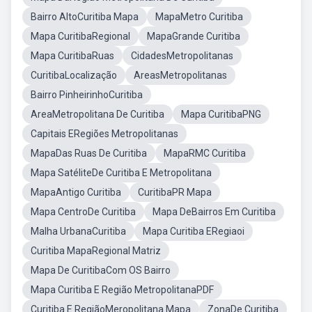
Bairro AltoCuritiba Mapa
MapaMetro Curitiba
Mapa CuritibaRegional
MapaGrande Curitiba
Mapa CuritibaRuas
CidadesMetropolitanas
CuritibaLocalização
AreasMetropolitanas
Bairro PinheirinhoCuritiba
AreaMetropolitana De Curitiba
Mapa CuritibaPNG
Capitais ERegiões Metropolitanas
MapaDas Ruas De Curitiba
MapaRMC Curitiba
Mapa SatéliteDe Curitiba E Metropolitana
MapaAntigo Curitiba
CuritibaPR Mapa
Mapa CentroDe Curitiba
Mapa DeBairros Em Curitiba
Malha UrbanaCuritiba
Mapa Curitiba ERegiaoi
Curitiba MapaRegional Matriz
Mapa De CuritibaCom OS Bairro
Mapa Curitiba E Região MetropolitanaPDF
Curitiba E RegiãoMeropolitana Mapa
ZonaDe Curitiba