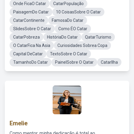
Onde FicaO Catar
CatarPopulação
PaisagemDo Catar
10 CoisasSobre O Catar
CatarContinente
FamosaDo Catar
SlidesSobre O Catar
Como ÉO Catar
CatarPobreza
HistóriaDo Catar
QatarTurismo
O CatarFica Na Asia
Curiosidades Sobrea Copa
Capital DeCatar
TextoSobre O Catar
TamanhoDo Catar
PainelSobre O Qatar
CatarIlha
Emelie
Como mentor, minha dedicação é total ao