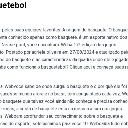
uetebol
 pelas suas equipes favoritas. A origem do basquete. O basque
nte conhecido apenas como basquete, é um esporte nativo dos
. Nesse post, você encontrará. Weba 17ª edição dos jogos
sto. Postado por adriele oliveira em 27/08/2024 e atualizado pel
s do basquete e as características da quadra onde ele é jogado
sabe como funciona o basquetebol? Clique aqui e conheça suas r
a. Webvocê sabe de onde surgiu o basquete e o por quê ele foi
é sucesso mundo afora e no brasil, tem conquistado cada vez. W
 do basquete que talvez você ainda não conheça e precisa conhece
rodas, a cesta de basquete está na mesma altura dos jogos
gos. Webpara aprofundar seu conhecimento sobre o basquete e
ticas do esporte, selecionamos para você 10. Websaiba tudo sob