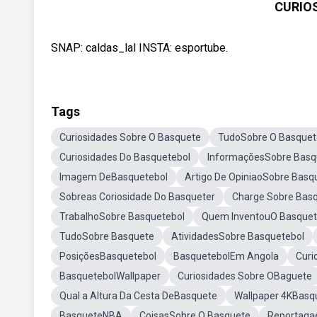
CURIO
SNAP: caldas_lal INSTA: esportube.
Tags
Curiosidades Sobre O Basquete
TudoSobre O Basquet
Curiosidades Do Basquetebol
InformaçõesSobre Basq
Imagem DeBasquetebol
Artigo De OpiniaoSobre Basq
Sobreas Coriosidade Do Basqueter
Charge Sobre Basq
TrabalhoSobre Basquetebol
Quem InventouO Basquet
TudoSobre Basquete
AtividadesSobre Basquetebol
PosiçõesBasquetebol
BasquetebolEm Angola
Curi
BasquetebolWallpaper
Curiosidades Sobre OBaguete
Qual a Altura Da Cesta DeBasquete
Wallpaper 4KBasq
BasqueteNBA
CoisasSobre O Basquete
Reportaga