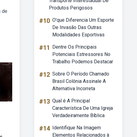
Transporte Interestadual De
Produtos Perigosos
s de
#10
O'que Diferencia Um Esporte
De Invasão Das Outras
Modalidades Esportivas
#11
Dentre Os Principais
Potenciais Estressores No
Trabalho Podemos Destacar
#12
Sobre O Período Chamado
Brasil Colônia Assinale A
Alternativa Incorreta
#13
Qual é A Principal
Característica De Uma Igreja
Verdadeiramente Bíblica
#14
Identifique Na Imagem
Elementos Relacionados à
as