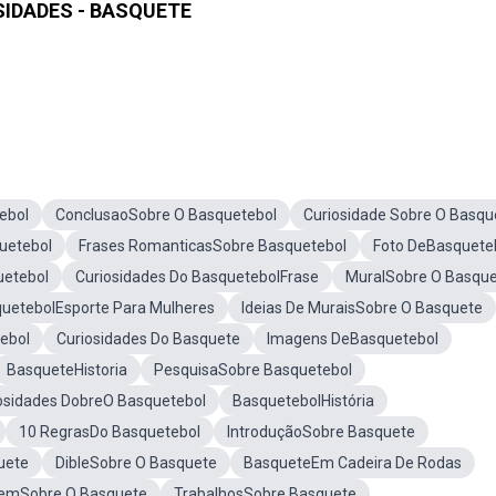
SIDADES - BASQUETE
ebol
ConclusaoSobre O Basquetebol
Curiosidade Sobre O Basqu
uetebol
Frases RomanticasSobre Basquetebol
Foto DeBasquete
uetebol
Curiosidades Do BasquetebolFrase
MuralSobre O Basqu
uetebolEsporte Para Mulheres
Ideias De MuraisSobre O Basquete
ebol
Curiosidades Do Basquete
Imagens DeBasquetebol
BasqueteHistoria
PesquisaSobre Basquetebol
osidades DobreO Basquetebol
BasquetebolHistória
10 RegrasDo Basquetebol
IntroduçãoSobre Basquete
uete
DibleSobre O Basquete
BasqueteEm Cadeira De Rodas
emSobre O Basquete
TrabalhosSobre Basquete