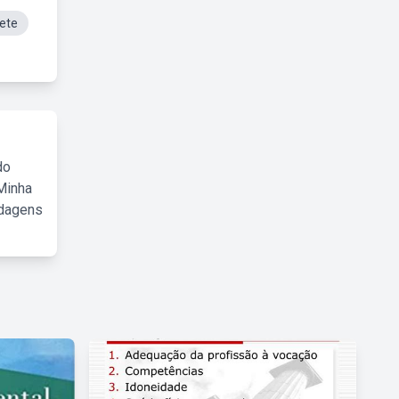
ete
do
Minha
rdagens