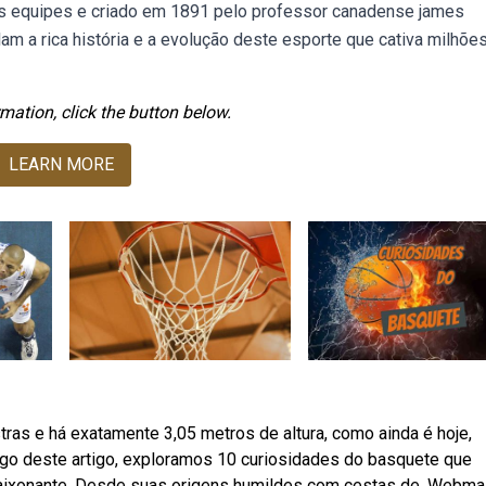
uas equipes e criado em 1891 pelo professor canadense james
m a rica história e a evolução deste esporte que cativa milhõe
mation, click the button below.
LEARN MORE
as e há exatamente 3,05 metros de altura, como ainda é hoje,
ongo deste artigo, exploramos 10 curiosidades do basquete que
paixonante. Desde suas origens humildes com cestas de. Webm