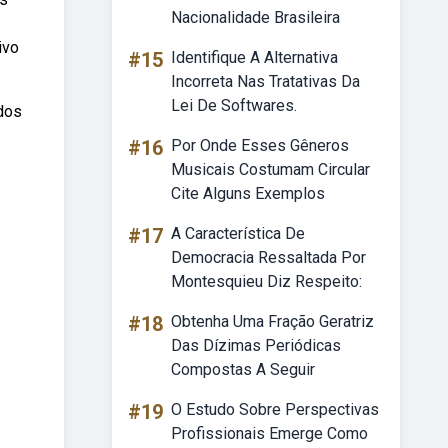
Nacionalidade Brasileira
ivo
#15
Identifique A Alternativa
Incorreta Nas Tratativas Da
Lei De Softwares.
dos
#16
Por Onde Esses Gêneros
Musicais Costumam Circular
Cite Alguns Exemplos
#17
A Característica De
Democracia Ressaltada Por
Montesquieu Diz Respeito:
#18
Obtenha Uma Fração Geratriz
Das Dízimas Periódicas
Compostas A Seguir
#19
O Estudo Sobre Perspectivas
Profissionais Emerge Como