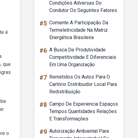
Condições Adversas Do
Condutor Os Seguintes Fatores
#5
Comente A Participação Da
Termeletricidade Na Matriz
te é
Energética Brasileira
#6
A Busca De Produtividade
a
Competitividade E Diferenciais
, que
Em Uma Organização
egras
#7
Remetidos Os Autos Para O
Cartório Distribuidor Local Para
Redistribuição
ebe
#8
Campo De Experiencia Espaços
r.
Tempos Quantidades Relações
E Transformações
#9
Autorização Ambiental Para
re o