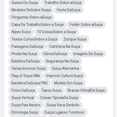
Suissa Ou Suiça
Trabalho Sobre aSuiça
Modelos DeSobre Suiça
Festa DaSuiça
Perguntas Sobre aSuiça
Capa De TrabalhoSobre a Suiça
Folder Sobre aSuiça
Alpes Suíço
10 CoisasSobre a Suiça
Textos CurtosSobre a Suiça
Zurique Suiça
Paisagens DaSuiça
Cafeteria Na Suiça
Pirsão Na Suiça
Clima DaSuiça
Imagens De Suiça
Baideira DaSuiça
Segurança Na Suiça
Vistas Incriveis Suiça
Suiça Alemanha
Flag of Suiça Wiki
Imprimir Cultura Suiça
Bandera DaSuiça PNC
Modelo Em Suiça
Fotos DaSuiça
Tapos Suiça
Brasao OficialDa Suiça
Suiça Vertical
Coisas TipicasDa Suiça
Suiça Pais Neutro
Suiça Vaca Simbolo
Etmologia Suiça
Suiça Lugares Turisticos