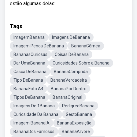
estão algumas delas:.
Tags
ImagemBanana
Imagens DeBanana
Imagem Penca DeBanana
BananaGêmea
BananasCuriosas
Coisas DeBanana
Dar UmaBanana
Curiosidades Sobre a Banana
Casca DeBanana
BananaComprida
Tipo DeBanana
BananaVerdadeira
BananaFoto A4
BananaPor Dentro
Tipos DeBanana
BananaOriginal
Imagens De 1Banana
PedigreeBanana
Curiosidade Da Banana
GestoBanana
Imagem BananaIA
BananaExposição
BananaDos Famosos
BananaArvore