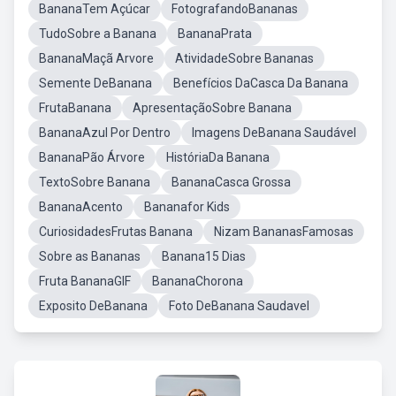
BananaTem Açúcar
FotografandoBananas
TudoSobre a Banana
BananaPrata
BananaMaçã Arvore
AtividadeSobre Bananas
Semente DeBanana
Benefícios DaCasca Da Banana
FrutaBanana
ApresentaçãoSobre Banana
BananaAzul Por Dentro
Imagens DeBanana Saudável
BananaPão Árvore
HistóriaDa Banana
TextoSobre Banana
BananaCasca Grossa
BananaAcento
Bananafor Kids
CuriosidadesFrutas Banana
Nizam BananasFamosas
Sobre as Bananas
Banana15 Dias
Fruta BananaGIF
BananaChorona
Exposito DeBanana
Foto DeBanana Saudavel