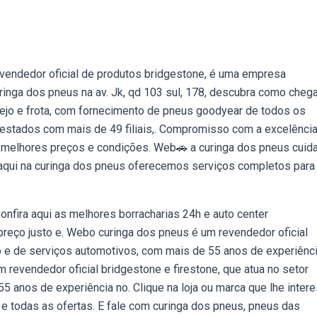
, revendedor oficial de produtos bridgestone, é uma empresa
inga dos pneus na av. Jk, qd 103 sul, 178, descubra como chega
rejo e frota, com fornecimento de pneus goodyear de todos os
estados com mais de 49 filiais,. Compromisso com a excelência
os melhores preços e condições. Web🚗 a curinga dos pneus cuid
 aqui na curinga dos pneus oferecemos serviços completos para
nfira aqui as melhores borracharias 24h e auto center
preço justo e. Webo curinga dos pneus é um revendedor oficial
o e de serviços automotivos, com mais de 55 anos de experiênci
revendedor oficial bridgestone e firestone, que atua no setor
 anos de experiência no. Clique na loja ou marca que lhe inter
o e todas as ofertas. E fale com curinga dos pneus, pneus das