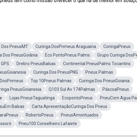
os pneus tem como missão oferecer o que há de melhor em soluç
 Dos PneusMT
Curinga DosPnmeus Araguaina
CoringaPneus
a Dos PneusGoiânia
Eco PontoPneus Palms
Grupo Curinga DosP
s GPS
Drebro PneusBalsas
Continental PneusPalms Tocantins
neusGoianesia
Curinga Dos PneusPNG
Pneus Palmas
a DosPnmeus
Top 10Pneus Palmas
Curinga Dos PneusGoiania
ringa PneusGoianesia
Q103 Sul Av 174Palmas
PáscoaPneus
te
Lojas PneusTaguatinga
EcopontoPneus
PneuCom Agua Pa
nsuEm Balsas
Carta ApresentaçãoCuringa Dos Pneus
ParaPneus
RobertoPneus
PneusAmontuados
ssoró
Pneu100 Conselheiro Lafaiete