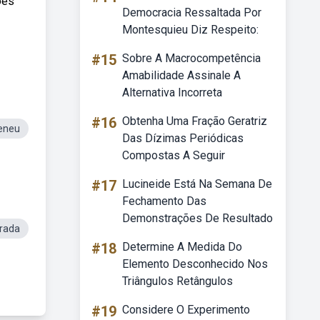
ões
Democracia Ressaltada Por
Montesquieu Diz Respeito:
#15
Sobre A Macrocompetência
Amabilidade Assinale A
Alternativa Incorreta
#16
Obtenha Uma Fração Geratriz
eneu
Das Dízimas Periódicas
Compostas A Seguir
#17
Lucineide Está Na Semana De
Fechamento Das
Demonstrações De Resultado
rada
#18
Determine A Medida Do
Elemento Desconhecido Nos
Triângulos Retângulos
#19
Considere O Experimento