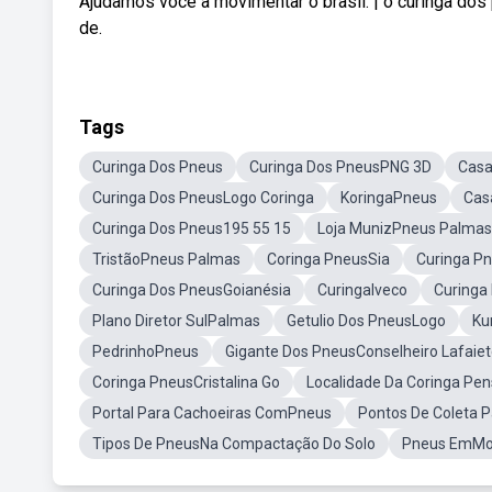
Ajudamos você a movimentar o brasil. | o curinga d
de.
Tags
Curinga Dos Pneus
Curinga Dos PneusPNG 3D
Casa
Curinga Dos PneusLogo Coringa
KoringaPneus
Cas
Curinga Dos Pneus195 55 15
Loja MunizPneus Palma
TristãoPneus Palmas
Coringa PneusSia
Curinga P
Curinga Dos PneusGoianésia
CuringaIveco
Curing
Plano Diretor SulPalmas
Getulio Dos PneusLogo
Ku
PedrinhoPneus
Gigante Dos PneusConselheiro Lafaie
Coringa PneusCristalina Go
Localidade Da Coringa Pe
Portal Para Cachoeiras ComPneus
Pontos De Coleta 
Tipos De PneusNa Compactação Do Solo
Pneus EmMo