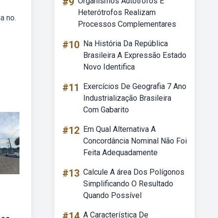
#9
Organismos Autótrofos E
Heterótrofos Realizam
a no.
Processos Complementares
#10
Na História Da República
Brasileira A Expressão Estado
Novo Identifica
#11
Exercícios De Geografia 7 Ano
Industrialização Brasileira
Com Gabarito
#12
Em Qual Alternativa A
Concordância Nominal Não Foi
Feita Adequadamente
#13
Calcule A área Dos Polígonos
Simplificando O Resultado
Quando Possível
#14
A Característica De