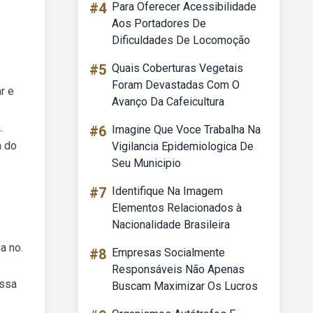
#4
Para Oferecer Acessibilidade
Aos Portadores De
Dificuldades De Locomoção
#5
Quais Coberturas Vegetais
Foram Devastadas Com O
r e
Avanço Da Cafeicultura
.
#6
Imagine Que Voce Trabalha Na
a do
Vigilancia Epidemiologica De
Seu Municipio
#7
Identifique Na Imagem
Elementos Relacionados à
Nacionalidade Brasileira
a no.
#8
Empresas Socialmente
Responsáveis Não Apenas
essa
Buscam Maximizar Os Lucros