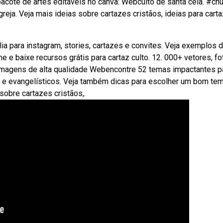
ote de artes editáveis no canva: Webculto de santa ceia. #chu
ja. Veja mais ideias sobre cartazes cristãos, ideias para carta
a para instagram, stories, cartazes e convites. Veja exemplos 
e e baixe recursos grátis para cartaz culto. 12. 000+ vetores, f
l imagens de alta qualidade Webencontre 52 temas impactantes p
os e evangelísticos. Veja também dicas para escolher um bom te
sobre cartazes cristãos,.