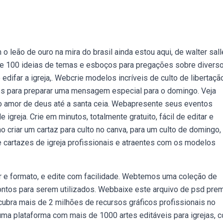
 leão de ouro na mira do brasil ainda estou aqui, de walter sall
 de 100 ideias de temas e esboços para pregações sobre divers
edifar a igreja,. Webcrie modelos incríveis de culto de libertaç
os para preparar uma mensagem especial para o domingo. Veja
o amor de deus até a santa ceia. Webapresente seus eventos
greja. Crie em minutos, totalmente gratuito, fácil de editar e
criar um cartaz para culto no canva, para um culto de domingo,
cartazes de igreja profissionais e atraentes com os modelos
or e formato, e edite com facilidade. Webtemos uma coleção de
rontos para serem utilizados. Webbaixe este arquivo de psd pre
ubra mais de 2 milhões de recursos gráficos profissionais no
uma plataforma com mais de 1000 artes editáveis para igrejas, 