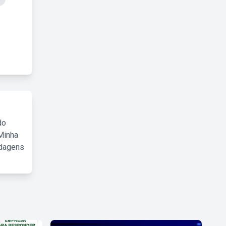
do
Minha
rdagens