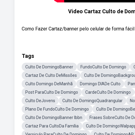
Video Cartaz Culto de Domi
Como Fazer Cartaz/banner pelo celular de forma fácil 
Tags
Culto De DomingoBanner
FundoCulto De Domingo
Cartaz De Culto DeMissões
Culto De DomingoBackgro
Culto Domingo DeManhã
Domingo DIADe Culto
Pan
Post ParaCulto De Domingo
CardeCulto De Domingo
Culto DeJovens
Culto De DomingoQuadrangular
No
Plano De FundoCulto De Domingo
Culto De DomingoB
Culto De DomingoBanner Ibbn
Frases SobreCulto De 
Cartaz Para CultoDa Família
Culto De DomingoWalpap
Versiculo ParaCulto De Domingo
Culto De DomingoAP 