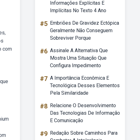
Informações Explícitas E
Implícitas No Texto 4 Ano
#5
Embriões De Gravidez Ectópica
Geralmente Não Conseguem
es,
Sobreviver Porque
os
ão com
#6
Assinale A Alternativa Que
Mostra Uma Situação Que
Configura Impedimento
#7
A Importância Econômica E
 que
Tecnológica Desses Elementos
Pela Similaridade
#8
Relacione O Desenvolvimento
Das Tecnologias De Informação
mium
E Comunicação
#9
Redação Sobre Caminhos Para
com