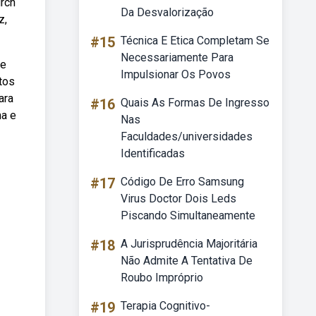
rch
Da Desvalorização
z,
#15
Técnica E Etica Completam Se
Necessariamente Para
de
Impulsionar Os Povos
otos
ara
#16
Quais As Formas De Ingresso
ma e
Nas
Faculdades/universidades
Identificadas
#17
Código De Erro Samsung
Virus Doctor Dois Leds
Piscando Simultaneamente
#18
A Jurisprudência Majoritária
Não Admite A Tentativa De
Roubo Impróprio
#19
Terapia Cognitivo-