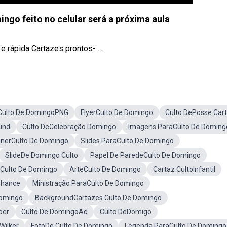
ngo feito no celular será a próxima aula
e rápida Cartazes prontos- ...
Culto De DomingoPNG
FlyerCulto De Domingo
Culto DePosse Car
und
Culto DeCelebração Domingo
Imagens ParaCulto De Doming
nerCulto De Domingo
Slides ParaCulto De Domingo
SlideDe Domingo Culto
Papel De ParedeCulto De Domingo
Culto De Domingo
ArteCulto De Domingo
Cartaz CultoInfantil
ehance
Ministração ParaCulto De Domingo
Domingo
BackgroundCartazes Culto De Domingo
per
Culto De DomingoAd
Culto DeDomigo
Wilker
FotoDe Culto De Domingo
Legenda ParaCulto De Domingo