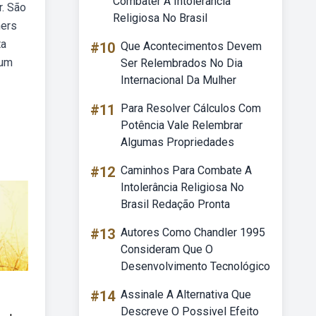
Combater A Intolerância
r. São
Religiosa No Brasil
ners
ta
#10
Que Acontecimentos Devem
 um
Ser Relembrados No Dia
Internacional Da Mulher
#11
Para Resolver Cálculos Com
Potência Vale Relembrar
Algumas Propriedades
#12
Caminhos Para Combate A
Intolerância Religiosa No
Brasil Redação Pronta
#13
Autores Como Chandler 1995
Consideram Que O
Desenvolvimento Tecnológico
#14
Assinale A Alternativa Que
Descreve O Possivel Efeito