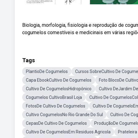
Biologia, morfologia, fisiologia e reprodução de cog
cogumelos comestíveis e medicinais em várias regiões
Tags
PlantioDe Cogumelos
Cursos SobreCultivo De Cogume
Capa EbookCultivo De Cogumelos
Foto BlocoDe Culti
Cultivo De CogumelosHidropônico
Cultivo DeJardim D
Cogumelos CultivoBrasil Loja
Cultivo De CogumelosCol
FotosDe Cultivo De Cogumelos
Cultivo De CogumeloE
Cultivo CogumelosNo Rio Grande Do Sul
Cultivo De C
CepasDe Cultivo De Cogumelos
ProduçãoDe Cogumel
Cultivo De CogumelosEm Residuos Agricola
Prateleir