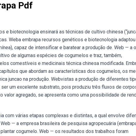
rapa Pdf
 e biotecnologia ensinará as técnicas de cultivo chinesa (“junca
icas. Weba embrapa recursos genéticos e biotecnologia adaptou
mínea), capaz de intensificar e baratear a produção de. Web — a 
cultivo de algumas espécies de cogumelos e traz, também,
los comestíveis e medicinais técnica chinesa modificada. Emb
capítulos que abordam as características dos cogumelos, os me
ica juncao na produção. Webvistas a produção de diferentes ti
er um excelente substrato, pois produziu três fluxos de corpo
to valor agregado, se apresenta como uma possibilidade de ren
 com várias etapas complexas e distintas, a qual envolve dife
o. Web — a empresa brasileira de pesquisa agropecuária (embrap
a plantar cogumelo. Web — os resultados dos trabalhos foram