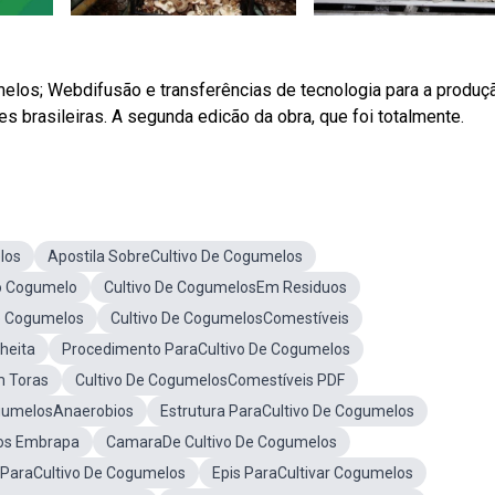
umelos; Webdifusão e transferências de tecnologia para a produç
 brasileiras. A segunda edicão da obra, que foi totalmente.
los
Apostila SobreCultivo De Cogumelos
vo Cogumelo
Cultivo De CogumelosEm Residuos
e Cogumelos
Cultivo De CogumelosComestíveis
heita
Procedimento ParaCultivo De Cogumelos
m Toras
Cultivo De CogumelosComestíveis PDF
ogumelosAnaerobios
Estrutura ParaCultivo De Cogumelos
os Embrapa
CamaraDe Cultivo De Cogumelos
a ParaCultivo De Cogumelos
Epis ParaCultivar Cogumelos