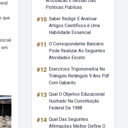
Articulacao E Gestao Das
eral
Politicas Publicas
e que
#10
Saber Redigir E Analisar
Artigos Científicos é Uma
Habilidade Essencial
social
#11
O Correspondente Bancário
s em
Pode Realizar As Seguintes
Atividades Exceto
#12
Exercícios Trigonometria No
Triângulo Retângulo 9 Ano Pdf
Com Gabarito
#13
Qual O Objetivo Educacional
Ilustrado Na Constituição
Federal De 1988
#14
Qual Das Seguintes
Afirmações Melhor Define O