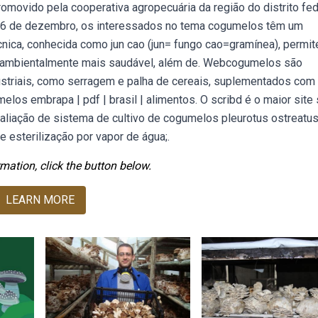
omovido pela cooperativa agropecuária da região do distrito fed
 16 de dezembro, os interessados no tema cogumelos têm um
ica, conhecida como jun cao (jun= fungo cao=gramínea), permit
e ambientalmente mais saudável, além de. Webcogumelos são
ustriais, como serragem e palha de cereais, suplementados com
os embrapa | pdf | brasil | alimentos. O scribd é o maior site 
aliação de sistema de cultivo de cogumelos pleurotus ostreatu
 esterilização por vapor de água;.
mation, click the button below.
LEARN MORE