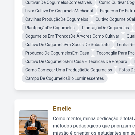
Cultivar De CogumelosComestiveis
Como Cultivar Co
Livro Cultivo De CogumeloMedicinal
Esquema De Estru
Cavilhas ProduçãoDe Cogumelos
Cultivo CogumeloCai
PlantgaçãoDe Cogumelos
PlantaçãoDe Cogumelos
Cogumelos Em TroncosDe Árvores Como Cultivar
Qua
Cultivo De CogumeloEm Sacos De Substrato
Lenha Re
Producao De CogumelosEm Casa
Teconoglia Para P
Cultivo De CogumelosEm Casa E Tecnicas De Preparo
Como Começar Uma ProduçãoDe Cogumelos
Fotos D
Campo De CogumelosBio Luminessentes
Emelie
Como mentor, minha dedicação é total
métodos pedagógicos que priorizam co
missão é orientar os estudantes em su