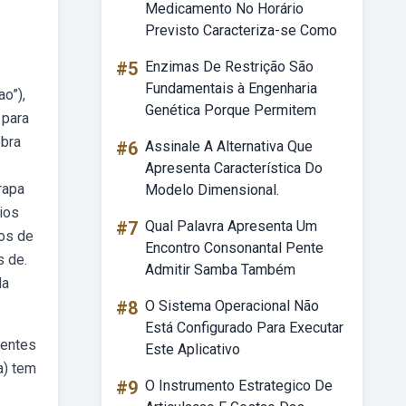
Medicamento No Horário
Previsto Caracteriza-se Como
#5
Enzimas De Restrição São
Fundamentais à Engenharia
o”),
Genética Porque Permitem
 para
obra
#6
Assinale A Alternativa Que
Apresenta Característica Do
rapa
Modelo Dimensional.
ios
#7
Qual Palavra Apresenta Um
pos de
Encontro Consonantal Pente
s de.
Admitir Samba Também
da
#8
O Sistema Operacional Não
Está Configurado Para Executar
rentes
Este Aplicativo
a) tem
#9
O Instrumento Estrategico De