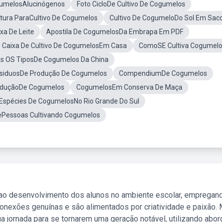
gumelosAlucinógenos
Foto CicloDe Cultivo De Cogumelos
tura ParaCultivo De Cogumelos
Cultivo De CogumeloDo Sol Em Sac
xa De Leite
Apostila De CogumelosDa Embrapa Em PDF
Caixa De Cultivo De CogumelosEm Casa
ComoSE Cultiva Cogumel
is OS TiposDe Cogumelos Da China
siduosDe Produção De Cogumelos
CompendiumDe Cogumelos
roduçãoDe Cogumelos
CogumelosEm Conserva De Maça
Espécies De CogumelosNo Rio Grande Do Sul
ePessoas Cultivando Cogumelos
 ao desenvolvimento dos alunos no ambiente escolar, empregan
nexões genuínas e são alimentados por criatividade e paixão. 
a jornada para se tornarem uma geração notável, utilizando abo