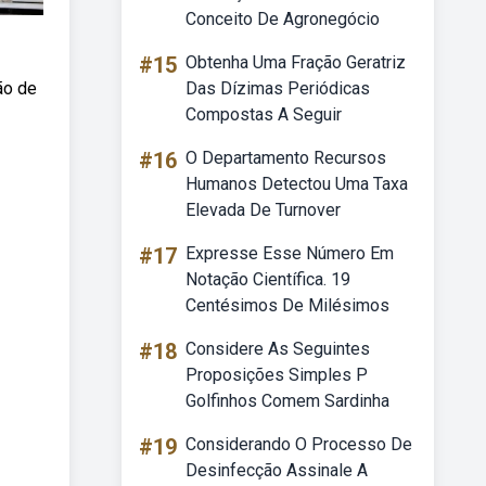
Conceito De Agronegócio
#15
Obtenha Uma Fração Geratriz
ão de
Das Dízimas Periódicas
Compostas A Seguir
#16
O Departamento Recursos
Humanos Detectou Uma Taxa
Elevada De Turnover
#17
Expresse Esse Número Em
Notação Científica. 19
Centésimos De Milésimos
#18
Considere As Seguintes
Proposições Simples P
Golfinhos Comem Sardinha
#19
Considerando O Processo De
Desinfecção Assinale A