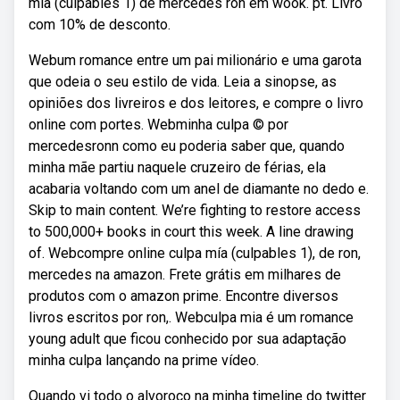
mía (culpables 1) de mercedes ron em wook. pt. Livro
com 10% de desconto.
Webum romance entre um pai milionário e uma garota
que odeia o seu estilo de vida. Leia a sinopse, as
opiniões dos livreiros e dos leitores, e compre o livro
online com portes. Webminha culpa © por
mercedesronn como eu poderia saber que, quando
minha mãe partiu naquele cruzeiro de férias, ela
acabaria voltando com um anel de diamante no dedo e.
Skip to main content. We’re fighting to restore access
to 500,000+ books in court this week. A line drawing
of. Webcompre online culpa mía (culpables 1), de ron,
mercedes na amazon. Frete grátis em milhares de
produtos com o amazon prime. Encontre diversos
livros escritos por ron,. Webculpa mia é um romance
young adult que ficou conhecido por sua adaptação
minha culpa lançando na prime vídeo.
Quando vi todo o alvoroço na minha timeline do twitter