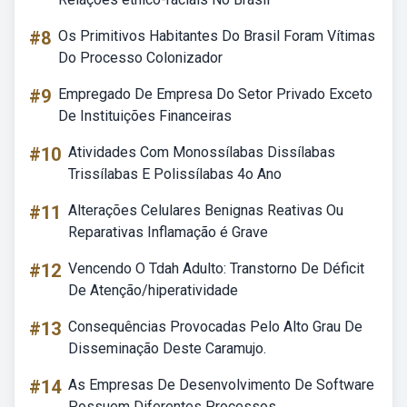
#8
Os Primitivos Habitantes Do Brasil Foram Vítimas
Do Processo Colonizador
#9
Empregado De Empresa Do Setor Privado Exceto
De Instituições Financeiras
#10
Atividades Com Monossílabas Dissílabas
Trissílabas E Polissílabas 4o Ano
#11
Alterações Celulares Benignas Reativas Ou
Reparativas Inflamação é Grave
#12
Vencendo O Tdah Adulto: Transtorno De Déficit
De Atenção/hiperatividade
#13
Consequências Provocadas Pelo Alto Grau De
Disseminação Deste Caramujo.
#14
As Empresas De Desenvolvimento De Software
Possuem Diferentes Processos