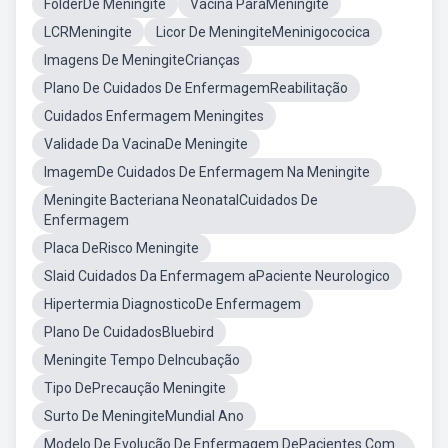
FolderDe Meningite
Vacina ParaMeningite
LCRMeningite
Licor De MeningiteMeninigococica
Imagens De MeningiteCrianças
Plano De Cuidados De EnfermagemReabilitação
Cuidados Enfermagem Meningites
Validade Da VacinaDe Meningite
ImagemDe Cuidados De Enfermagem Na Meningite
Meningite Bacteriana NeonatalCuidados De
Enfermagem
Placa DeRisco Meningite
Slaid Cuidados Da Enfermagem aPaciente Neurologico
Hipertermia DiagnosticoDe Enfermagem
Plano De CuidadosBluebird
Meningite Tempo DeIncubação
Tipo DePrecaução Meningite
Surto De MeningiteMundial Ano
Modelo De Evolução De Enfermagem DePacientes Com