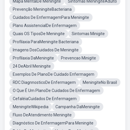
Mapa MentalDe Meningite
Sintomas MeningiteAdulto
Prevenção MeningiteBacteriana
Cuidados De EnfermagemPara Meningite
Plano AssistencialDe Enfermagem
Quais OS TiposDe Meningite
Sintomas Minigite
Profilaxia ParaMeningite Bacteriana
Imagens DosCuidados De Meningite
Profilaxia DaMeningite
Prevencao Minigite
24 DeAbril Meningite
Exemplos De PlanoDe Cuidado Enfermagem
RDC DiagnnosticoDe Enfermagem
MeningiteNo Brasil
O Que É Um PlanoDe Cuidados De Enfermagem
CefaléiaCuidados De Enfermagem
MeningiteWikipedia
Campanha DaMeningite
Fluxo DeAtendimento Meningite
Diagnóstico De EnfermagemPara Meningite