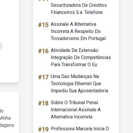
Securitizadora De Creditos
Financeiros S.a. Telefone
#15
Assinale A Alternativa
Incorreta A Respeito Do
Trovadorismo Em Portugal
#16
Atividade De Extensão:
Integração De Competências
Para Transformar O Eu
#17
Uma Das Mudanças Na
Tecnologia Ethernet Que
Impediu Sua Aposentadoria
#18
Sobre O Tribunal Penal
Internacional Assinale A
do
Alternativa Incorreta
Minha
rdagens
#19
Professora Marcela Inicia O