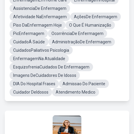
EnfermagemEm Home Care
EnfermagemHospital
AssistenciaDe Enfermagem
Afetividade NaEnfermagem
AçõesDe Enfermagem
Piso DaEnfermagem Hoje
O Que É Humanização
PicEnfermagem
OcorrênciaDe Enfermagem
CuidadoÁ Saúde
AdministraçãoDe Enfermagem
CuidadosPaliativos Psicologia
EnfermagemNa Atualidade
EsquizofreniaCuidados De Enfermagem
Imagens DeCuidadores De Idosos
DIA Do Hospital Frases
Admissao Do Paciente
Cuidador DeIdosos
Atendimento Medico