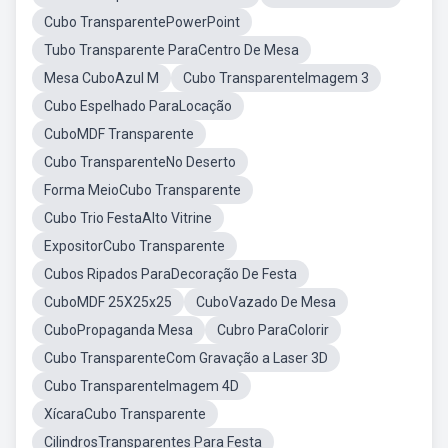
Cubo TransparentePowerPoint
Tubo Transparente ParaCentro De Mesa
Mesa CuboAzul M
Cubo TransparenteImagem 3
Cubo Espelhado ParaLocação
CuboMDF Transparente
Cubo TransparenteNo Deserto
Forma MeioCubo Transparente
Cubo Trio FestaAlto Vitrine
ExpositorCubo Transparente
Cubos Ripados ParaDecoração De Festa
CuboMDF 25X25x25
CuboVazado De Mesa
CuboPropaganda Mesa
Cubro ParaColorir
Cubo TransparenteCom Gravação a Laser 3D
Cubo TransparenteImagem 4D
XícaraCubo Transparente
CilindrosTransparentes Para Festa