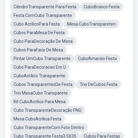
CilindroTransparente Para Festa
CuboBranco Festa
Festa ComCubo Transparente
Cubo AcrilicoPara Festa
Mesa CuboTranspareten
Cubos ParaMesa De Festa
Cubo ParaDecoração De Mesa
Cubos ParaFace De Mesa
Pintar UmCubo Transparente
CuboAmarelo Festa
Cubo ParaDecoracao Em U
CuboAcrílico Transparente
Cubos TransparentesDe Festa
Trio DeCubos Festa
Trio MesaCubo Transparete
Kit CuboAcrilico Para Mesa
Cubo TransparenteDecoração PNG
Mesa CuboAcrílica Festa
Cubo TransparenteCom Foto Dentro
Cubo Transparente Festa3.5X35
Cubos Para Festas