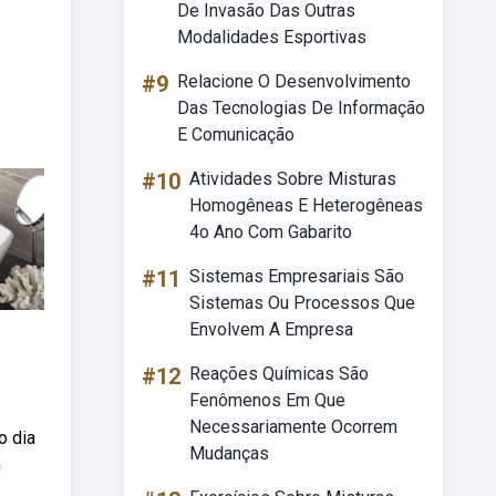
De Invasão Das Outras
Modalidades Esportivas
#9
Relacione O Desenvolvimento
Das Tecnologias De Informação
E Comunicação
#10
Atividades Sobre Misturas
Homogêneas E Heterogêneas
4o Ano Com Gabarito
#11
Sistemas Empresariais São
Sistemas Ou Processos Que
Envolvem A Empresa
#12
Reações Químicas São
Fenômenos Em Que
Necessariamente Ocorrem
o dia
Mudanças
m