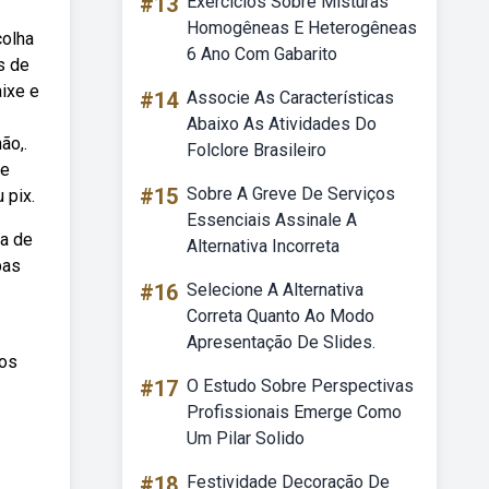
#13
Exercícios Sobre Misturas
Homogêneas E Heterogêneas
colha
6 Ano Com Gabarito
s de
ixe e
#14
Associe As Características
Abaixo As Atividades Do
ão,.
Folclore Brasileiro
ue
#15
Sobre A Greve De Serviços
 pix.
Essenciais Assinale A
ba de
Alternativa Incorreta
bas
#16
Selecione A Alternativa
Correta Quanto Ao Modo
Apresentação De Slides.
bos
#17
O Estudo Sobre Perspectivas
Profissionais Emerge Como
Um Pilar Solido
#18
Festividade Decoração De