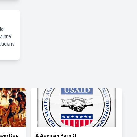
do
Minha
rdagens
ição Dos
A Agencia Para O