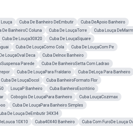
 Louça
Cuba De Banheiro DeEmbutir
Cuba DeApoio Banheiro
a De BanheiroC Coluna
Cuba De LouçaTorre
Cuba Louça DeMarm
Cuba De Louça30X20
Cuba De LouçaSquare
aguai
Cuba De LouçaComo Cola
Cuba De LouçaCom Pe
De LouçaOval Deca
Cuba DeInox Banheiro
roSuspensa Parede
Cuba De BanheiroSetta Com Ladrao
repor
Cuba De LouçaPara Fraldario
Cuba DeLoça Para Banheiro
Cuba De LouçaDocol
Cuba BanheiroFormato Flor
50
LouçaP Banheiro
Cuba BanheiroEscritório
ar
Cobogós De LouçaPara Banheiro
Cuba LouçaCozimax
poo
Cuba De LouçaPara Banheiro Simples
uba De Louça DeEmbutir 34X34
DeLouca 10X10
Cuba40X40 Banheiro
Cuba Com FuroDe Louça Ov