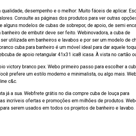
ualidade, desempenho e o melhor: Muito fáceis de aplicar. Es
lores. Consulte as páginas dos produtos para ver outras opçõe
de alguns modelos de cubas de sobrepor, de apoio, de semi enca
a banheiro de embutir deve ser feito. Webinovadora, a cuba de
ser utilizada em banheiros e lavabos e por ser um modelo de ch
anco cuba para banheiro é um móvel ideal para dar aquele toq
cuba de apoio retangular 41x31 ica8 icasa. À vista no cartão ou
oio victory branco pex. Webo primeiro passo para escolher a cu
 Você prefere um estilo moderno e minimalista, ou algo mais. We
ine c&c.
ta já a sua. Webfrete grátis no dia compre cuba de louça para
sas incríveis ofertas e promoções em milhões de produtos. We
 para serem usados em todos os projetos de banheiro e lavabo.