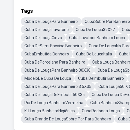
Tags
Cuba De LouçaPara Banheiro
CubaSobre Por Banheiro
Cuba De LouçaLavatório
Cuba De Louça39X27
Cub
Cuba De LouçaCinza
Cuba LavatorioBanheiro Louça
Cuba DeSemi Encaixe Banheiro
Cuba De LouçaNo Par
CubaEmbutida Banheiro
Cuba De LouçaItalia
Cuba 
Cuba DePorcelana Para Banheiro
Cuba Louça Banhei
Cuba De LouçaPara Banheiro 30X30
Cuba De LouçaSb
ModeloDe Cuba De Louça
Cuba DeImbutir Banheiro
Cuba De LouçaPara Banheiro 3.5X35
Cuba Louça50 X 
Cuba De Louça DeEmbutir 50X35
Cuba De Louça DeFix
Pia De Louça BanheiroVermelha
Cuba BanheiroSham
Kit Louça BanheiroHigiênico
CubaRedonda Louça
C
Cuba Grande De LouçaSobre Por Para Banheiro
Cuba 