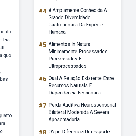
#4
é Amplamente Conhecida A
Grande Diversidade
Gastronômica Da Espécie
amento
Humana
ertas
#5
Alimentos In Natura
ui
Minimamente Processados
a que
Processados E
Ultraprocessados
,
#6
Qual A Relação Existente Entre
ubas
Recursos Naturais E
Dependência Econômica
#7
Perda Auditiva Neurossensorial
Bilateral Moderada A Severa
quatro
Aposentadoria
ara
ão
#8
O'que Diferencia Um Esporte