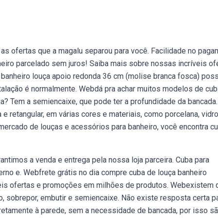
 as ofertas que a magalu separou para você. Facilidade no pag
heiro parcelado sem juros! Saiba mais sobre nossas incríveis of
anheiro louça apoio redonda 36 cm (molise branca fosca) poss
stalação é normalmente. Webdá pra achar muitos modelos de cub
a? Tem a semiencaixe, que pode ter a profundidade da bancada.
e retangular, em várias cores e materiais, como porcelana, vidro
 mercado de louças e acessórios para banheiro, você encontra c
ntimos a venda e entrega pela nossa loja parceira. Cuba para
rno e. Webfrete grátis no dia compre cuba de louça banheiro
veis ofertas e promoções em milhões de produtos. Webexistem 
o, sobrepor, embutir e semiencaixe. Não existe resposta certa p
iretamente à parede, sem a necessidade de bancada, por isso s