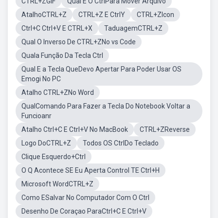
CTRL+ZGIF
Qual E O CtrlPara Mover Arquivo
AtalhoCTRL+Z
CTRL+Z E CtrlY
CTRL+ZIcon
Ctrl+C Ctrl+V E CTRL+X
TaduagemCTRL+Z
Qual O Inverso De CTRL+ZNo vs Code
Quala Função Da Tecla Ctrl
Qual E a Tecla QueDevo Apertar Para Poder Usar OS
Emogi No PC
Atalho CTRL+ZNo Word
QualComando Para Fazer a Tecla Do Notebook Voltar a
Funcioanr
Atalho Ctrl+C E Ctrl+V No MacBook
CTRL+ZReverse
Logo DoCTRL+Z
Todos OS CtrlDo Teclado
Clique Esquerdo+Ctrl
O Q Acontece SE Eu Aperta Control TE Ctrl+H
Microsoft WordCTRL+Z
Como ESalvar No Computador Com O Ctrl
Desenho De Coraçao ParaCtrl+C E Ctrl+V