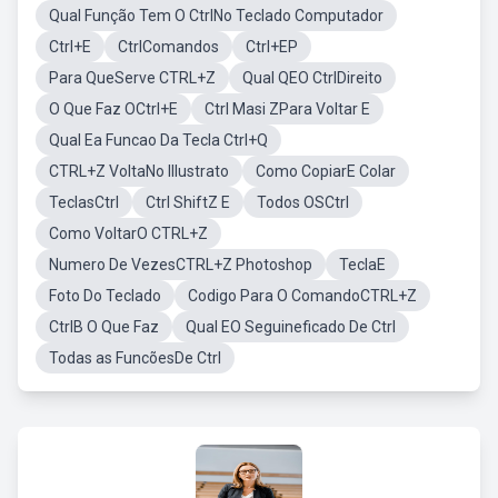
Qual Função Tem O CtrlNo Teclado Computador
Ctrl+E
CtrlComandos
Ctrl+EP
Para QueServe CTRL+Z
Qual QEO CtrlDireito
O Que Faz OCtrl+E
Ctrl Masi ZPara Voltar E
Qual Ea Funcao Da Tecla Ctrl+Q
CTRL+Z VoltaNo Illustrato
Como CopiarE Colar
TeclasCtrl
Ctrl ShiftZ E
Todos OSCtrl
Como VoltarO CTRL+Z
Numero De VezesCTRL+Z Photoshop
TeclaE
Foto Do Teclado
Codigo Para O ComandoCTRL+Z
CtrlB O Que Faz
Qual EO Seguineficado De Ctrl
Todas as FuncõesDe Ctrl