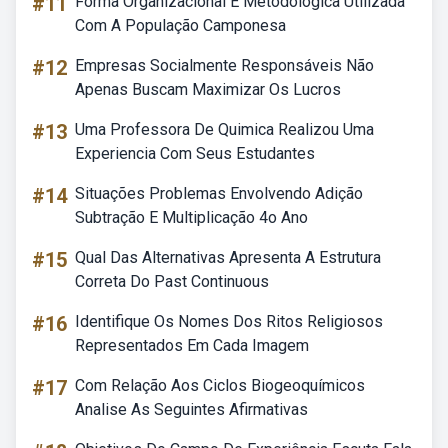
#11
Forma Organizacional E Metodológica Utilizada
Com A População Camponesa
#12
Empresas Socialmente Responsáveis Não
Apenas Buscam Maximizar Os Lucros
#13
Uma Professora De Quimica Realizou Uma
Experiencia Com Seus Estudantes
#14
Situações Problemas Envolvendo Adição
Subtração E Multiplicação 4o Ano
#15
Qual Das Alternativas Apresenta A Estrutura
Correta Do Past Continuous
#16
Identifique Os Nomes Dos Ritos Religiosos
Representados Em Cada Imagem
#17
Com Relação Aos Ciclos Biogeoquímicos
Analise As Seguintes Afirmativas