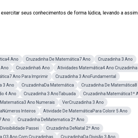
exercitar seus conhecimentos de forma lúdica, levando a assim
tica4 Ano
Cruzadinha De Matemática7 Ano
Cruzadinha 3 Ano
 Ano
Cruzadinha6 Ano
Atividades Matemática4 Ano Cruzadinha
tica7 Ano Para Imprimir
Cruzadinha 3 AnoFundamental
a 3 Ano
CruzadinhaDa Matemática
Cruzadinha De Matemática8
ão 4 Ano
Cruzadinha 3 AnoTabuada
Cruzadinha Matemática1º 
e Matematica3 Ano Numerais
VerCruzadinha 3 Ano
aNúmeros Inteiros
Atividade De MatemáticaPara Colorir 5 Ano
7 Ano
Cruzadinha DeMatematica 2º Ano
visibilidade Passei
Cruzadinha DeNatal 2º Ano
a O3 Ano Com Cruzadinhas
CruzadinhaDa Divisão 3 Ano