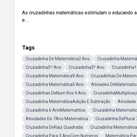
As cruzadinhas matemáticas estimulam o educando a 
e ...
Tags
Cruzadinha De Matemática2 Ano
Cruzadinha Matemá
Cruzadinha5º Ano
Cruzadinha3º Ano
Cruzadinha1
Cruzadinha Matemática9 Ano
Cruzadinhas De Matemá
Cruzadinha Matemática5 Ano
Ativiades DeMatematic
Cruzadinhas DeNum Ros 4 Ano
CruzadinhaMultiplicaç
Cruzadinha MatemáticaAdição E Subtração
Atividad
Cruzadinha 6 AnoMatemattica
Cruzadinha Matemátic
Atividades Do 7Ano Matemática
Cruzadinha DePlural 
Cruzadinha DeRaiz Quadrada
Cruzadinha MatemáticaDi
Cruzadinha Para 3 AnoCom Numeros
Matemática Par