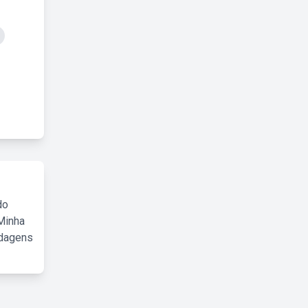
do
Minha
rdagens