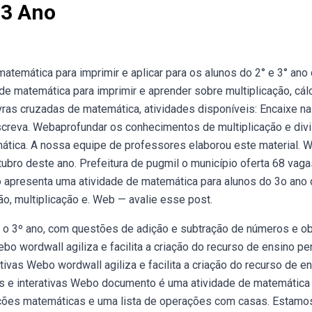
 3 Ano
temática para imprimir e aplicar para os alunos do 2° e 3° ano
 matemática para imprimir e aprender sobre multiplicação, cálc
avras cruzadas de matemática, atividades disponíveis: Encaixe na
screva. Webaprofundar os conhecimentos de multiplicação e div
mática. A nossa equipe de professores elaborou este material. 
tubro deste ano. Prefeitura de pugmil o município oferta 68 vaga
o apresenta uma atividade de matemática para alunos do 3o ano
o, multiplicação e. Web — avalie esse post.
 o 3º ano, com questões de adição e subtração de números e ob
ebo wordwall agiliza e facilita a criação do recurso de ensino per
ivas Webo wordwall agiliza e facilita a criação do recurso de e
is e interativas Webo documento é uma atividade de matemática
ções matemáticas e uma lista de operações com casas. Estamo