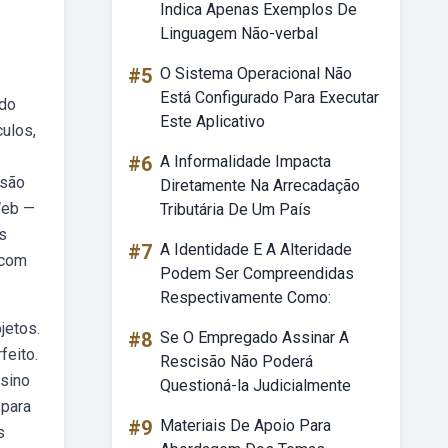
Indica Apenas Exemplos De
Linguagem Não-verbal
#5
O Sistema Operacional Não
Está Configurado Para Executar
 do
Este Aplicativo
ulos,
#6
A Informalidade Impacta
isão
Diretamente Na Arrecadação
Web —
Tributária De Um País
s
#7
A Identidade E A Alteridade
 com
Podem Ser Compreendidas
Respectivamente Como:
jetos.
#8
Se O Empregado Assinar A
feito.
Rescisão Não Poderá
nsino
Questioná-la Judicialmente
 para
#9
Materiais De Apoio Para
s