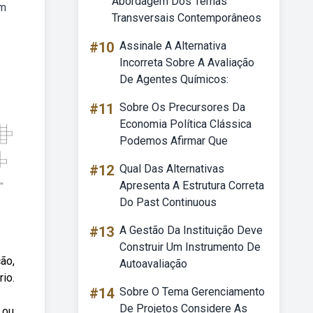
Abordagem Dos Temas
om
Transversais Contemporâneos
#10
Assinale A Alternativa
Incorreta Sobre A Avaliação
De Agentes Químicos:
#11
Sobre Os Precursores Da
Economia Política Clássica
Podemos Afirmar Que
#12
Qual Das Alternativas
Apresenta A Estrutura Correta
Do Past Continuous
#13
A Gestão Da Instituição Deve
Construir Um Instrumento De
ão,
Autoavaliação
io.
#14
Sobre O Tema Gerenciamento
De Projetos Considere As
 ou