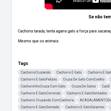
Se não tem
Cachorra tarada, tenta agarra gato a força para sacan
Mesmo que os animais.
Tags
CachorroCruzando
Cachorro E Gato
Cachorro E Ga
Cachorro E GatoFelizes
Cruza De Gato ComCoelho
CachorrinhoCruza Com Gato
Cruza De Gatos
CaoE 
Cachorro E GatoCorrendo
Cachorro E GatoSentados
Cachorro Cruzando ComCachorra
ACASALAMENTODe
Cachorro E GatoSentado
Cachorro E GatoSieames