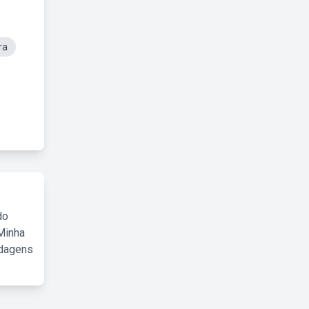
ra
do
Minha
rdagens