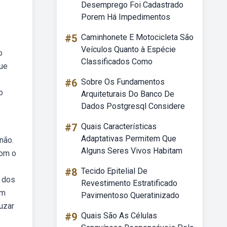
Desemprego Foi Cadastrado
Porem Há Impedimentos
#5
Caminhonete E Motocicleta São
Veículos Quanto à Espécie
o
Classificados Como
que
#6
Sobre Os Fundamentos
o
Arquiteturais Do Banco De
Dados Postgresql Considere
#7
Quais Características
Adaptativas Permitem Que
não.
Alguns Seres Vivos Habitam
com o
#8
Tecido Epitelial De
s dos
Revestimento Estratificado
um
Pavimentoso Queratinizado
uzar
#9
Quais São As Células