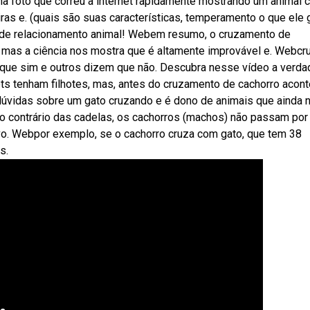
ma foto que correu a internet rapidamente mostrando um animal 
iras e. (quais são suas características, temperamento o que ele 
ite de relacionamento animal! Webem resumo, o cruzamento de
 mas a ciência nos mostra que é altamente improvável e. Webcr
 que sim e outros dizem que não. Descubra nesse vídeo a verda
 tenham filhotes, mas, antes do cruzamento de cachorro acont
úvidas sobre um gato cruzando e é dono de animais que ainda 
Ao contrário das cadelas, os cachorros (machos) não passam por
ivo. Webpor exemplo, se o cachorro cruza com gato, que tem 38
s.