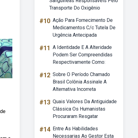
Sanguíneas Responsáveis Pelo
Transporte Do Oxigênio
#10
Ação Para Fornecimento De
Medicamentos C/c Tutela De
Urgência Antecipada
#11
A Identidade E A Alteridade
Podem Ser Compreendidas
Respectivamente Como:
#12
Sobre O Período Chamado
Brasil Colônia Assinale A
Alternativa Incorreta
#13
Quais Valores Da Antiguidade
Clássica Os Humanistas
 de
Procuraram Resgatar
#14
Entre As Habilidades
Necessarias Ao Gestor Esta