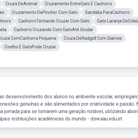
Cruza DeAnimal
Cruzamento EntreGato E Cachorro
es
Cruzamento DePincher Com Gato
Sandalia ParaCachorro
horro
CachorroTentando Cruzar Com Gato
Gato Laranja DeColei
ata
Cachorro Cruzando Com GatoAté Grudar
 Cruza ComCachorra Pequena
Cruza DeRadgoll Com Siames
Coelho E GatoPode Cruzar
 ao desenvolvimento dos alunos no ambiente escolar, empregan
nexões genuínas e são alimentados por criatividade e paixão. 
a jornada para se tornarem uma geração notável, utilizando abo
ipais instituições acadêmicas do mundo - dsw.aau.edu.et.