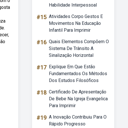
com o
Habilidade Interpessoal
gosta
#15
Atividades Corpo Gestos E
uza
Movimentos Na Educação
de.
Infantil Para Imprimir
ecer,
não
#16
Quais Elementos Compõem O
Sistema De Trânsito A
Sinalização Horizontal
#17
Explique Em Que Estão
Fundamentados Os Métodos
Dos Estudos Filosóficos
#18
Certificado De Apresentação
De Bebe Na Igreja Evangelica
Para Imprimir
#19
A Inovação Contribuiu Para O
Rápido Progresso