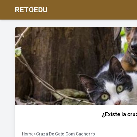
RETOEDU
¿Existe la cru
Home
>
Cruza De Gato Com Cachorro