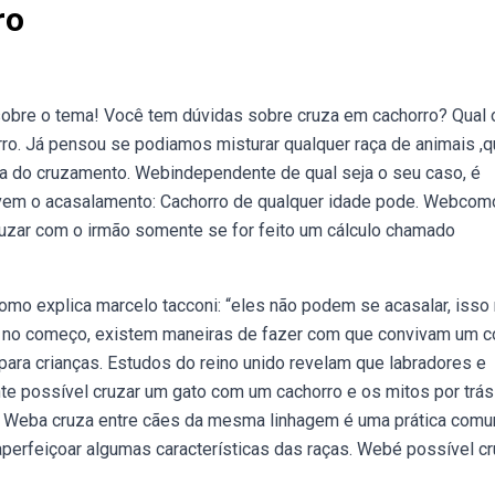
ro
 sobre o tema! Você tem dúvidas sobre cruza em cachorro? Qual 
o. Já pensou se podiamos misturar qualquer raça de animais ,
ra do cruzamento. Webindependente de qual seja o seu caso, é
lvem o acasalamento: Cachorro de qualquer idade pode. Webcom
uzar com o irmão somente se for feito um cálculo chamado
mo explica marcelo tacconi: “eles não podem se acasalar, isso 
 no começo, existem maneiras de fazer com que convivam um 
 para crianças. Estudos do reino unido revelam que labradores e
e possível cruzar um gato com um cachorro e os mitos por trá
ui. Weba cruza entre cães da mesma linhagem é uma prática com
 aperfeiçoar algumas características das raças. Webé possível cr