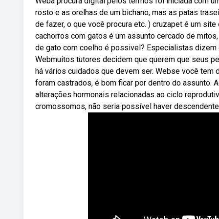
Weba procura digital pelos termos foi iniciada com u
rosto e as orelhas de um bichano, mas as patas trase
de fazer, o que você procura etc. ) cruzapet é um s
cachorros com gatos é um assunto cercado de mitos,
de gato com coelho é possivel? Especialistas dizem
Webmuitos tutores decidem que querem que seus pets
há vários cuidados que devem ser. Webse você tem d
foram castrados, é bom ficar por dentro do assunto. 
alterações hormonais relacionadas ao ciclo reprodut
cromossomos, não seria possível haver descendente