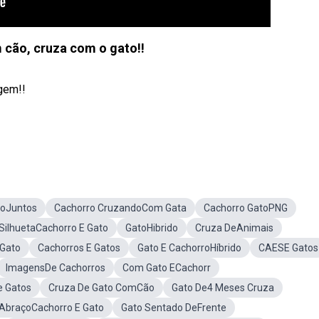
 cão, cruza com o gato!!
agem!!
toJuntos
Cachorro CruzandoCom Gata
Cachorro GatoPNG
SilhuetaCachorro E Gato
GatoHibrido
Cruza DeAnimais
Gato
Cachorros E Gatos
Gato E CachorroHíbrido
CAESE Gatos
ImagensDe Cachorros
Com Gato ECachorr
 Gatos
Cruza De Gato ComCão
Gato De4 Meses Cruza
AbraçoCachorro E Gato
Gato Sentado DeFrente