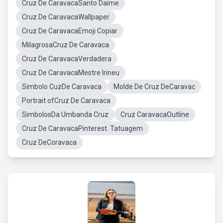
Cruz De CaravacaSanto Daime
Cruz De CaravacaWallpaper
Cruz De CaravacaEmoji Copiar
MilagrosaCruz De Caravaca
Cruz De CaravacaVerdadera
Cruz De CaravacaMestre Irineu
Simbolo CuzDe Caravaca
Molde De Cruz DeCaravac
Portrait ofCruz De Caravaca
SimbolosDa Umbanda Cruz
Cruz CaravacaOutline
Cruz De CaravacaPinterest. Tatuagem
Cruz DeCoravaca