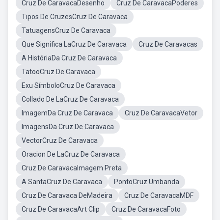
Cruz De CaravacaDesenho
Cruz De CaravacaPoderes
Tipos De CruzesCruz De Caravaca
TatuagensCruz De Caravaca
Que Significa LaCruz De Caravaca
Cruz De Caravacas
A HistóriaDa Cruz De Caravaca
TatooCruz De Caravaca
Exu SímboloCruz De Caravaca
Collado De LaCruz De Caravaca
ImagemDa Cruz De Caravaca
Cruz De CaravacaVetor
ImagensDa Cruz De Caravaca
VectorCruz De Caravaca
Oracion De LaCruz De Caravaca
Cruz De CaravacaImagem Preta
A SantaCruz De Caravaca
PontoCruz Umbanda
Cruz De Caravaca DeMadeira
Cruz De CaravacaMDF
Cruz De CaravacaArt Clip
Cruz De CaravacaFoto