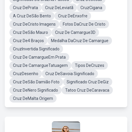
Cruz DePrata
Cruz DeLeviatã
CruzCigana
A Cruz DeSão Bento
Cruz DeEnxofre
Cruz DeCristo Imagens
Fotos DaCruz De Cristo
Cruz DeSão Mauro
Cruz De Camargue3D
Cruz De4 Braços
Medalha DaCruz De Camargue
CruzInvertida Significado
Cruz De CamargueEm Prata
Cruz De CamargueTatuagem
Tipos DeCruzes
CruzDesenho
Cruz DeSavoia Significado
Cruz DeSão Damião Foto
Significado Cruz DeGiz
Cruz DeNero Significado
Tatoo Cruz DeCaravaca
Cruz DeMalta Origem