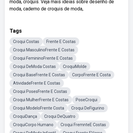
moda, croquis. Veja mais ideias sobre desenho de
moda, caderno de croquis de moda,.
Tags
Croqui Costas
Frente E Costas
Croqui MasculinoFrente E Costas
Croqui FemininoFrente E Costas
Croqui DeModa Costas
CroquiMolde
Croqui BaseFrente E Costas
CorpoFrente E Costa
AtividadeFrente E Costas
Croqui PosesFrente E Costas
Croqui MulherFrente E Costas
PoseCroqui
Croqui ModeloFrente Costa
Croqui DeFigurino
CroquiDança
Croqui DeQuatro
CroquiCorpo Humano
Croqui FremnteE Costas