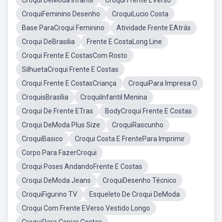
Croqui DeModa Infantil
Croqui Frente EVerso
CroquiFeminino Desenho
CroquiLucio Costa
Base ParaCroqui Feminino
Atividade Frente EAtrás
Croqui DeBrasilia
Frente E CostaLong Line
Croqui Frente E CostasCom Rosto
SilhuetaCroqui Frente E Costas
Croqui Frente E CostasCriança
CroquiPara Impresa O
CroquisBrasília
CroquiInfantil Menina
Croqui De Frente ETras
BodyCroqui Frente E Costas
Croqui DeModa Plus Size
CroquiRascunho
CroquiBasico
Croqui Costa E FrentePara Imprimir
Corpo Para FazerCroqui
Croqui Poses AndandoFrente E Costas
Croqui DeModa Jeans
CroquiDesenho Técnico
CroquiFigurino TV
Esqueleto De Croqui DeModa
Croqui Com Frente EVerso Vestido Longo