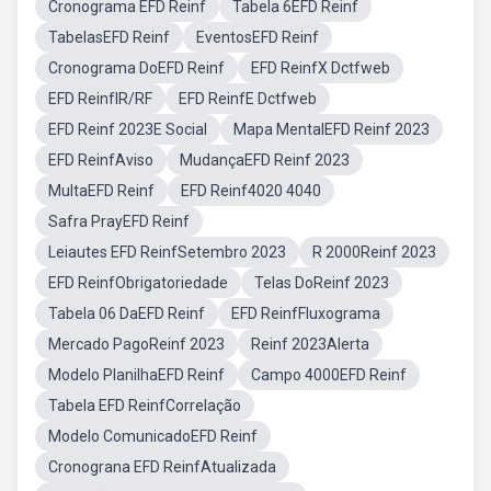
Cronograma EFD Reinf
Tabela 6EFD Reinf
TabelasEFD Reinf
EventosEFD Reinf
Cronograma DoEFD Reinf
EFD ReinfX Dctfweb
EFD ReinfIR/RF
EFD ReinfE Dctfweb
EFD Reinf 2023E Social
Mapa MentalEFD Reinf 2023
EFD ReinfAviso
MudançaEFD Reinf 2023
MultaEFD Reinf
EFD Reinf4020 4040
Safra PrayEFD Reinf
Leiautes EFD ReinfSetembro 2023
R 2000Reinf 2023
EFD ReinfObrigatoriedade
Telas DoReinf 2023
Tabela 06 DaEFD Reinf
EFD ReinfFluxograma
Mercado PagoReinf 2023
Reinf 2023Alerta
Modelo PlanilhaEFD Reinf
Campo 4000EFD Reinf
Tabela EFD ReinfCorrelação
Modelo ComunicadoEFD Reinf
Cronograna EFD ReinfAtualizada