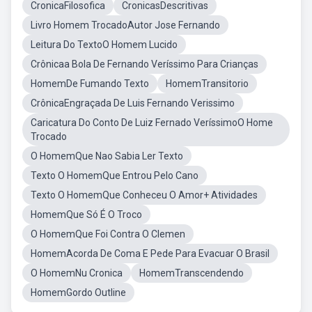
CronicaFilosofica
CronicasDescritivas
Livro Homem TrocadoAutor Jose Fernando
Leitura Do TextoO Homem Lucido
Crônicaa Bola De Fernando Veríssimo Para Crianças
HomemDe Fumando Texto
HomemTransitorio
CrônicaEngraçada De Luis Fernando Verissimo
Caricatura Do Conto De Luiz Fernado VeríssimoO Home
Trocado
O HomemQue Nao Sabia Ler Texto
Texto O HomemQue Entrou Pelo Cano
Texto O HomemQue Conheceu O Amor+ Atividades
HomemQue Só É O Troco
O HomemQue Foi Contra O Clemen
HomemAcorda De Coma E Pede Para Evacuar O Brasil
O HomemNu Cronica
HomemTranscendendo
HomemGordo Outline