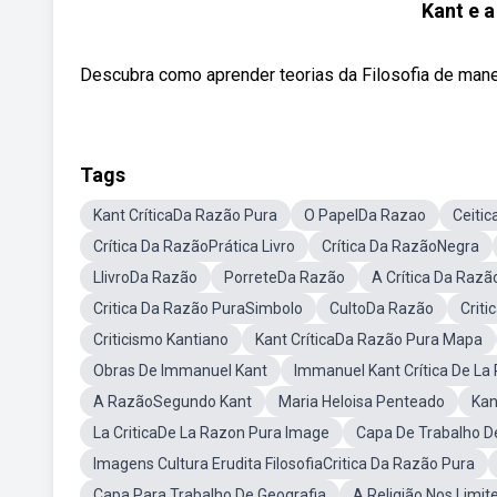
Kant e a
Descubra como aprender teorias da Filosofia de man
Tags
Kant CríticaDa Razão Pura
O PapelDa Razao
Ceiti
Crítica Da RazãoPrática Livro
Crítica Da RazãoNegra
LlivroDa Razão
PorreteDa Razão
A Crítica Da Razã
Critica Da Razão PuraSimbolo
CultoDa Razão
Crit
Criticismo Kantiano
Kant CríticaDa Razão Pura Mapa
Obras De Immanuel Kant
Immanuel Kant Crítica De L
A RazãoSegundo Kant
Maria Heloisa Penteado
Kan
La CriticaDe La Razon Pura Image
Capa De Trabalho D
Imagens Cultura Erudita FilosofiaCritica Da Razão Pura
Capa Para Trabalho De Geografia
A Religião Nos Limi