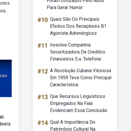
Foram Utilizados Pelo Autor
Antes
Para Gerar Humor
ura,
#10
Quais São Os Principais
Efeitos Dos Receptores B1
Agonista Adrenérgicos
#11
Iresolve Companhia
Securitizadora De Creditos
Financeiros S.a. Telefone
#12
A Revolução Cubana Vitoriosa
Em 1959 Teve Como Principal
Característica
#13
Que Recursos Linguísticos
Empregados Na Fala
Evidenciam Essa Conclusão
al;
#14
Qual A Importância Do
áveis
Patrimônio Cultural Na