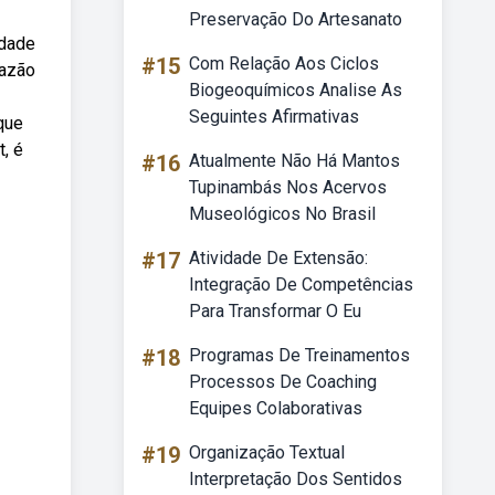
Preservação Do Artesanato
rdade
#15
Com Relação Aos Ciclos
razão
Biogeoquímicos Analise As
Seguintes Afirmativas
que
, é
#16
Atualmente Não Há Mantos
Tupinambás Nos Acervos
Museológicos No Brasil
#17
Atividade De Extensão:
Integração De Competências
Para Transformar O Eu
#18
Programas De Treinamentos
Processos De Coaching
Equipes Colaborativas
#19
Organização Textual
Interpretação Dos Sentidos