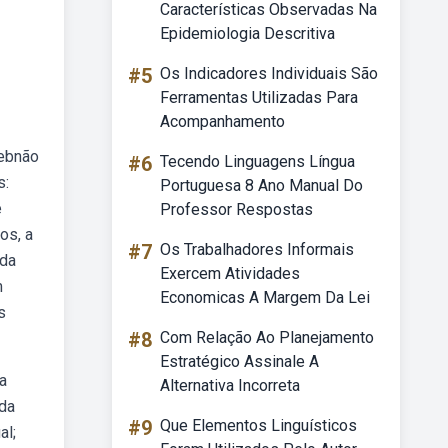
Características Observadas Na
Epidemiologia Descritiva
#5
Os Indicadores Individuais São
Ferramentas Utilizadas Para
Acompanhamento
Webnão
#6
Tecendo Linguagens Língua
s:
Portuguesa 8 Ano Manual Do
e
Professor Respostas
os, a
#7
Os Trabalhadores Informais
 da
Exercem Atividades
m
Economicas A Margem Da Lei
s
#8
Com Relação Ao Planejamento
Estratégico Assinale A
a
Alternativa Incorreta
 da
#9
Que Elementos Linguísticos
al;