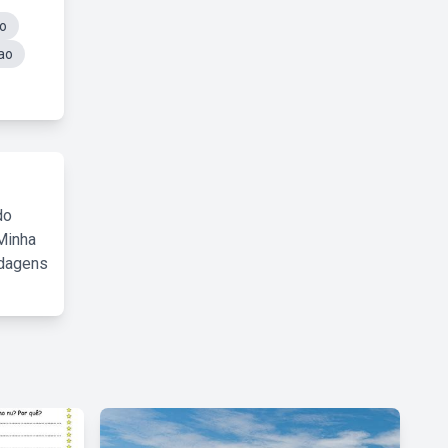
ão
ao
do
Minha
rdagens