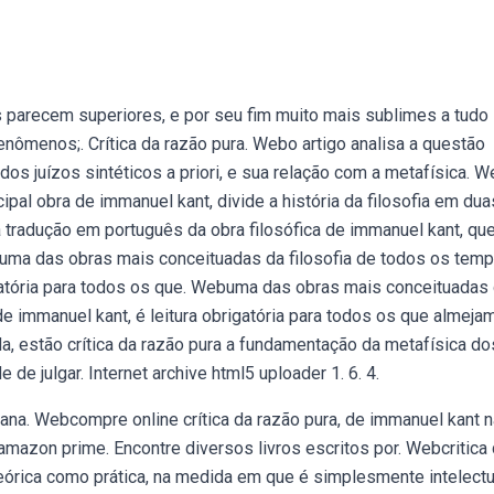
 parecem superiores, e por seu fim muito mais sublimes a tudo
ômenos;. Crítica da razão pura. Webo artigo analisa a questão
dos juízos sintéticos a priori, e sua relação com a metafísica. 
cipal obra de immanuel kant, divide a história da filosofia em dua
a tradução em português da obra filosófica de immanuel kant, qu
ma das obras mais conceituadas da filosofia de todos os temp
rigatória para todos os que. Webuma das obras mais conceituadas
 de immanuel kant, é leitura obrigatória para todos os que almeja
a, estão crítica da razão pura a fundamentação da metafísica do
e de julgar. Internet archive html5 uploader 1. 6. 4.
mana. Webcompre online crítica da razão pura, de immanuel kant n
mazon prime. Encontre diversos livros escritos por. Webcritica
 teórica como prática, na medida em que é simplesmente intelectu