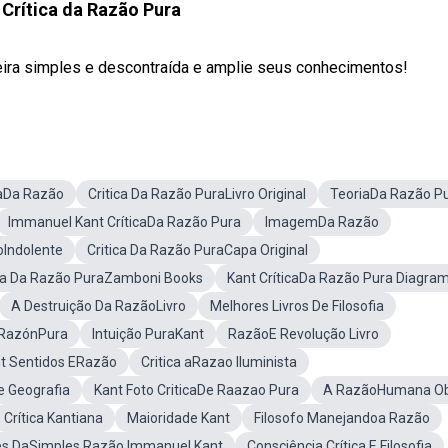
 Crítica da Razão Pura
eira simples e descontraída e amplie seus conhecimentos!
caDa Razão
Critica Da Razão PuraLivro Original
TeoriaDa Razão P
Immanuel Kant CríticaDa Razão Pura
ImagemDa Razão
oIndolente
Critica Da Razão PuraCapa Original
ica Da Razão PuraZamboni Books
Kant CríticaDa Razão Pura Diagra
A Destruição Da RazãoLivro
Melhores Livros De Filosofia
a RazónPura
Intuição PuraKant
RazãoE Revolução Livro
t Sentidos ERazão
Critica aRazao Iluminista
e Geografia
Kant Foto CriticaDe Raazao Pura
A RazãoHumana O
Crítica Kantiana
Maioridade Kant
Filosofo Manejandoa Razão
tes DaSimples Razão Immanuel Kant
Consciência Crítica E Filosofia