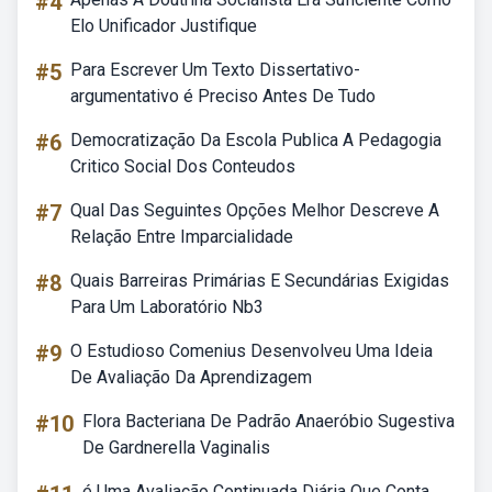
#4
Elo Unificador Justifique
#5
Para Escrever Um Texto Dissertativo-
argumentativo é Preciso Antes De Tudo
#6
Democratização Da Escola Publica A Pedagogia
Critico Social Dos Conteudos
#7
Qual Das Seguintes Opções Melhor Descreve A
Relação Entre Imparcialidade
#8
Quais Barreiras Primárias E Secundárias Exigidas
Para Um Laboratório Nb3
#9
O Estudioso Comenius Desenvolveu Uma Ideia
De Avaliação Da Aprendizagem
#10
Flora Bacteriana De Padrão Anaeróbio Sugestiva
De Gardnerella Vaginalis
é Uma Avaliação Continuada Diária Que Conta