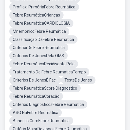
Profilaxi PrimáriaFebre Reumática
Febre ReumáticaCrianças
Febre ReumáticaCARDIOLOGIA
MnemonicoFebre Reumática
Classificação DaFebre Reumática
CriteriorDe Febre Reumatica
Criterios De JonesPela OMS
Febre ReumáticaRecidivante Pele
Tratamento De Febre ReumaticaTempo
Criterios De JonesÉ Facil
TesteDe Jones
Febre ReumáticaScore Diagnostico
Febre ReumáticaCoração
Criterios DiagnosticosFebre Reumatica
ASO NaFebre Reumática
Bonecos ComFebre Reumática
Critério MaiorDe Jones Febre Reumática