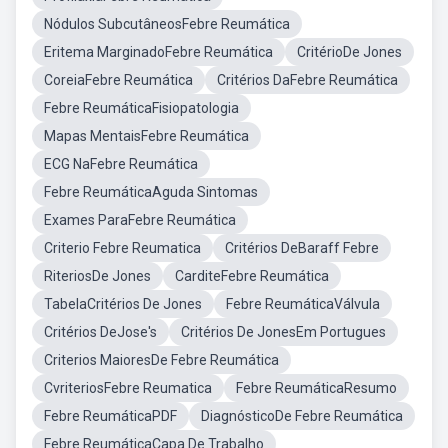
Nódulos SubcutâneosFebre Reumática
Eritema MarginadoFebre Reumática
CritérioDe Jones
CoreiaFebre Reumática
Critérios DaFebre Reumática
Febre ReumáticaFisiopatologia
Mapas MentaisFebre Reumática
ECG NaFebre Reumática
Febre ReumáticaAguda Sintomas
Exames ParaFebre Reumática
Criterio Febre Reumatica
Critérios DeBaraff Febre
RiteriosDe Jones
CarditeFebre Reumática
TabelaCritérios De Jones
Febre ReumáticaVálvula
Critérios DeJose's
Critérios De JonesEm Portugues
Criterios MaioresDe Febre Reumática
CvriteriosFebre Reumatica
Febre ReumáticaResumo
Febre ReumáticaPDF
DiagnósticoDe Febre Reumática
Febre ReumáticaCapa De Trabalho