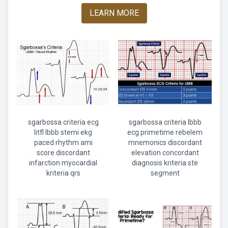
LEARN MORE
sgarbossa criteria ecg
sgarbossa criteria lbbb
litfl lbbb stemi ekg
ecg primetime rebelem
paced rhythm ami
mnemonics discordant
score discordant
elevation concordant
infarction myocardial
diagnosis kriteria ste
kriteria qrs
segment