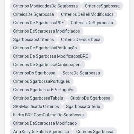
Criterios ModiicadosDe Sgarbossa
CriteriosSgabossa
CriteiosDe Sgarbossa
Criterios DeBell Modificados
Criterios De SgarbossaPDF
Criterios DeSgorbossa
Criterios DeScarbossa Modificiados
SgarbossaosCriterios
Criterio DeEscarbosa
Criterios De SgarbossaPontuação
Criterios De Sgarbossa ModificadosBRE
Critérios De SgarbossaCardiopapers
CriteriosDo Sgarbossa
ScoreDe Sgarbossa
Criterios SgarbossaPortuguês
Critérios Sgarbossa EPortuguês
Critérios SgarbossaTabela
CritérioDe Sgarbossa
SBRModificado Criterios
SgarbossaCritério
Eletro BRE ComCriterio De Sgarbossa
Criterios DeScarbossa Modificado
Ana KellyDe Fabris Sgarbossa
Criterios Sgarbossa