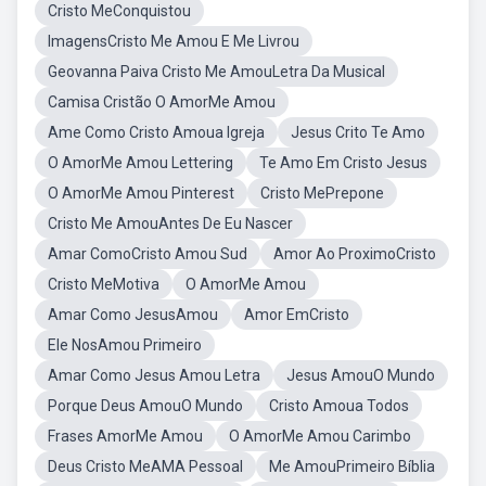
Cristo MeConquistou
ImagensCristo Me Amou E Me Livrou
Geovanna Paiva Cristo Me AmouLetra Da Musical
Camisa Cristão O AmorMe Amou
Ame Como Cristo Amoua Igreja
Jesus Crito Te Amo
O AmorMe Amou Lettering
Te Amo Em Cristo Jesus
O AmorMe Amou Pinterest
Cristo MePrepone
Cristo Me AmouAntes De Eu Nascer
Amar ComoCristo Amou Sud
Amor Ao ProximoCristo
Cristo MeMotiva
O AmorMe Amou
Amar Como JesusAmou
Amor EmCristo
Ele NosAmou Primeiro
Amar Como Jesus Amou Letra
Jesus AmouO Mundo
Porque Deus AmouO Mundo
Cristo Amoua Todos
Frases AmorMe Amou
O AmorMe Amou Carimbo
Deus Cristo MeAMA Pessoal
Me AmouPrimeiro Bíblia