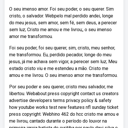
O seu imenso amor. Foi seu poder, o seu querer. Sim
cristo, o salvador. Webpelo mal perdido andei, longe
do meu jesus, sem amor, sem fé, sem deus, a perecer
sem luz; Cristo me amou e me livrou;, o seu imenso
amor me transformou.
Foi seu poder, foi seu querer, sim, cristo, meu senhor,
me transformou. Eu, perdido pecador, longe do meu
jesus, já me achava sem vigor, a perecer sem luz; Meu
estado cristo viu e me estendeu a mão. Cristo me
amou e me livrou. O seu imenso amor me transformou.
Por seu poder e seu querer, cristo meu salvador, me
libertou. Webabout press copyright contact us creators
advertise developers terms privacy policy & safety
how youtube works test new features nfl sunday ticket
press copyright. Webhino 462 do hcc cristo me amou e
me livrou, cantado durante o período do louvor na
primeira igreja batista de curitiba por paulo davi silva e