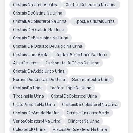
Cristais Na UrinaAlcalina
Cristais DeLeucina Na Urina
Cristais DeCistina Na Urina
CristalDe Colesterol Na Urina
TiposDe Cristais Urina
Cristais DeOxalato Na Urina
Cristais DeBilirrubina Na Urina
Cristais De Oxalato DeCalcio Na Urina
Cristais UrinaÁcida
CristaisAcido Urico Na Urina
AtlasDe Urina
Carbonato DeCálcio Na Urina
Cristais DeÁcido Úrico Urina
Nomes DosCristais De Urina
SedimentosNa Urina
CristaisDa Urina
Fosfato TriploNa Urina
TirosinaNa Urina
Cristal DeColesteol Urina
Urato AmorfoNa Urina
CrsitaisDe Colesterol Na Urina
Cristais DeAmido Na Urin
Cristais Em UrinaAcida
VariosColesterol Na Urina
CilindrosNa Urina
ColesterolO Urina
PlacasDe Colesterol Na Urina