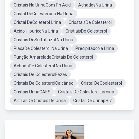
Cristais Na UrinaCom Ph Acid
AchadosNa Urina
Cristal DeColesterona Na Urina
Cristal DeColeterol Urina
CriostaisDe Colesterol
Acido HipuricoNa Urina
CristiaisDe Colesterol
Cristais DeSulfatiazol Na Urina
PlacaDe Colesterol Na Urina
PrecipitadoNa Urina
Punção AmareladaCristais De Colesterol
AchadoDe Colesterol Na Urina
Cristais De ColesterolFezes
Cristais De ColesterolCalcâneo
Cristal DeCoolesterol
Cristais UrinaCAES
Cristais De ColesterolLamina
Art LasDe Cristais De Urina
Cristal De UrinapH 7