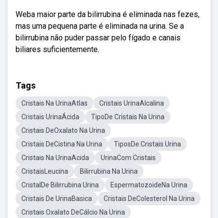
Weba maior parte da bilirrubina é eliminada nas fezes,
mas uma pequena parte é eliminada na urina. Se a
bilirrubina não puder passar pelo fígado e canais
biliares suficientemente.
Tags
Cristais Na UrinaAtlas
Cristais UrinaAlcalina
Cristais UrinaÁcida
TipoDe Cristais Na Urina
Cristais DeOxalato Na Urina
Cristais DeCistina Na Urina
TiposDe Cristais Urina
Cristais Na UrinaAcida
UrinaCom Cristais
CristaisLeucina
Bilirrubina Na Urina
CristalDe Bilirrubina Urina
EspermatozoideNa Urina
Cristais De UrinaBasica
Cristais DeColesterol Na Urina
Cristais Oxalato DeCálcio Na Urina