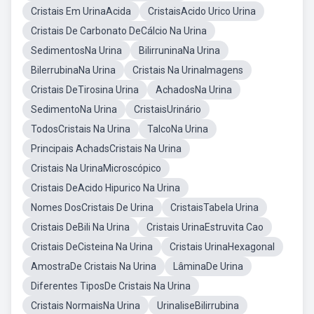
Cristais Em UrinaAcida
CristaisAcido Urico Urina
Cristais De Carbonato DeCálcio Na Urina
SedimentosNa Urina
BilirruninaNa Urina
BilerrubinaNa Urina
Cristais Na UrinaImagens
Cristais DeTirosina Urina
AchadosNa Urina
SedimentoNa Urina
CristaisUrinário
TodosCristais Na Urina
TalcoNa Urina
Principais AchadsCristais Na Urina
Cristais Na UrinaMicroscópico
Cristais DeAcido Hipurico Na Urina
Nomes DosCristais De Urina
CristaisTabela Urina
Cristais DeBili Na Urina
Cristais UrinaEstruvita Cao
Cristais DeCisteina Na Urina
Cristais UrinaHexagonal
AmostraDe Cristais Na Urina
LâminaDe Urina
Diferentes TiposDe Cristais Na Urina
Cristais NormaisNa Urina
UrinaliseBilirrubina