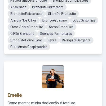
RadiografiaDe Bronquite
BronquiteComplicações
Ansiedade
BronquiteObliterante
BronquiteFisioterapia
SliderDe Bronquite
Alergia Nos Olhos
Broncoespasmo
Dpoc Sintomas
Frase SobreBronquite
Asma Bronquica
GIFDe Bronquite
Doenças Pulmonares
BronquiteComo Lidar
Febre
BronquiteGarganta
Problemas Respiratorios
Emelie
Como mentor, minha dedicação é total ao