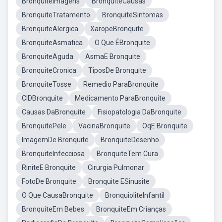
BronquiteImagens
BronquiteCausas
BronquiteTratamento
BronquiteSintomas
BronquiteAlergica
XaropeBronquite
BronquiteAsmatica
O Que ÉBronquite
BronquiteAguda
AsmaE Bronquite
BronquiteCronica
TiposDe Bronquite
BronquiteTosse
Remedio ParaBronquite
CIDBronquite
Medicamento ParaBronquite
Causas DaBronquite
Fisiopatologia DaBronquite
BronquitePele
VacinaBronquite
OqE Bronquite
ImagemDe Bronquite
BronquiteDesenho
BronquiteInfecciosa
BronquiteTem Cura
RiniteE Bronquite
Cirurgia Pulmonar
FotoDe Bronquite
Bronquite ESinusite
O Que CausaBronquite
BronquioliteInfantil
BronquiteEm Bebes
BronquiteEm Crianças