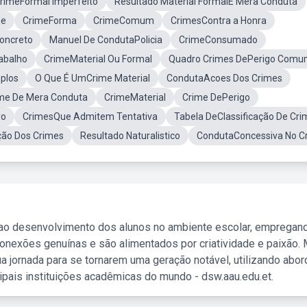
rimeFormal Imperfeito
Resultado Material FormalE Mera Conduta
me
CrimeForma
CrimeComum
CrimesContra a Honra
Concreto
Manuel De CondutaPolicia
CrimeConsumado
abalho
CrimeMaterial Ou Formal
Quadro Crimes DePerigo Com
plos
O Que É UmCrime Material
CondutaAcoes Dos Crimes
ime De Mera Conduta
CrimeMaterial
Crime DePerigo
vo
CrimesQue Admitem Tentativa
Tabela DeClassificação De Cri
ção Dos Crimes
Resultado Naturalistico
CondutaConcessiva No C
 ao desenvolvimento dos alunos no ambiente escolar, empregan
nexões genuínas e são alimentados por criatividade e paixão. 
a jornada para se tornarem uma geração notável, utilizando abo
ipais instituições acadêmicas do mundo - dsw.aau.edu.et.