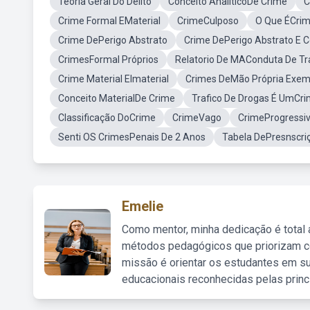
Teoria Geral Do Delito
Conceito AnaliticoDe Crime
C
Crime Formal EMaterial
CrimeCulposo
O Que ÉCri
Crime DePerigo Abstrato
Crime DePerigo Abstrato E 
CrimesFormal Próprios
Relatorio De MAConduta De Tr
Crime Material EImaterial
Crimes DeMão Própria Exem
Conceito MaterialDe Crime
Trafico De Drogas É UmCr
Classificação DoCrime
CrimeVago
CrimeProgressi
Senti OS CrimesPenais De 2 Anos
Tabela DePresnscri
Emelie
Como mentor, minha dedicação é total
métodos pedagógicos que priorizam co
missão é orientar os estudantes em su
educacionais reconhecidas pelas princ