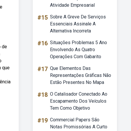
Atividade Empresarial
de
#15
Sobre A Greve De Serviços
Essenciais Assinale A
Alternativa Incorreta
#16
Situações Problemas 5 Ano
o de
Envolvendo As Quatro
a
Operações Com Gabarito
o
m que
#17
Que Elementos Das
Representações Gráficas Não
ência
Estão Presentes No Mapa
#18
O Catalisador Conectado Ao
Escapamento Dos Veículos
Tem Como Objetivo
#19
Commercial Papers São
Notas Promissórias A Curto