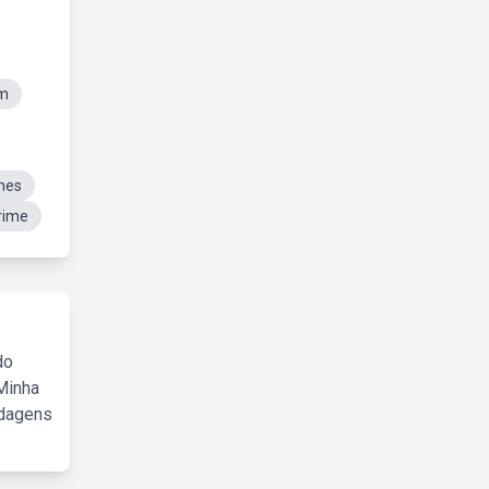
um
mes
rime
do
Minha
rdagens