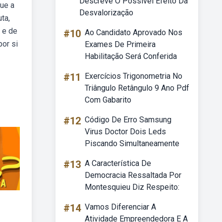
Descreve O Possivel Efeito Da
que a
Desvalorização
ta,
 e de
#10
Ao Candidato Aprovado Nos
or si
Exames De Primeira
Habilitação Será Conferida
#11
Exercícios Trigonometria No
Triângulo Retângulo 9 Ano Pdf
Com Gabarito
#12
Código De Erro Samsung
Virus Doctor Dois Leds
Piscando Simultaneamente
#13
A Característica De
Democracia Ressaltada Por
Montesquieu Diz Respeito:
#14
Vamos Diferenciar A
Atividade Empreendedora E A