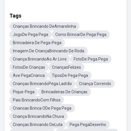
Tags
Crianças Brincando DeAmarelinha
JogoDe Pega Pega
Como BrincarDe Pega Pega
Brincadeira De Pega-Pega
Imagem De CriançaBrincando De Roda
Criança BrincandoAo Ar Livre
FotoDe Pega Pega
FotosDe Crianças
CriançasFelizes
Ave PegaCrianca
TiposDe Pega Pega
Crianças BrincandoPéga Ladrão
Criança Correndo
Pique-Pega
Brincadeiras De Crianças
Pais BrincandoCom Filhos
Criancas Brinca ODe Pega Pega
Criança BrincandoNa Chuva
Crianças Brincando DeLuta
Pega PegaDesenho