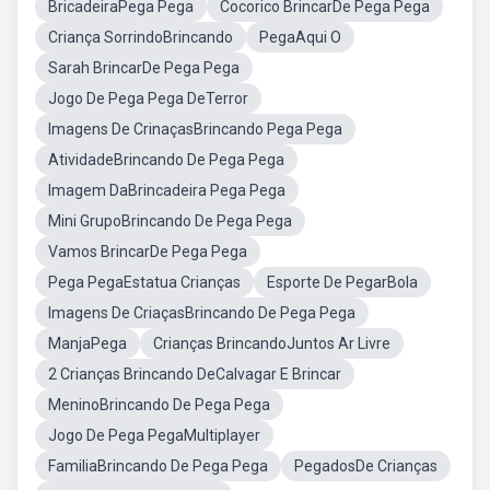
BricadeiraPega Pega
Cocorico BrincarDe Pega Pega
Criança SorrindoBrincando
PegaAqui O
Sarah BrincarDe Pega Pega
Jogo De Pega Pega DeTerror
Imagens De CrinaçasBrincando Pega Pega
AtividadeBrincando De Pega Pega
Imagem DaBrincadeira Pega Pega
Mini GrupoBrincando De Pega Pega
Vamos BrincarDe Pega Pega
Pega PegaEstatua Crianças
Esporte De PegarBola
Imagens De CriaçasBrincando De Pega Pega
ManjaPega
Crianças BrincandoJuntos Ar Livre
2 Crianças Brincando DeCalvagar E Brincar
MeninoBrincando De Pega Pega
Jogo De Pega PegaMultiplayer
FamiliaBrincando De Pega Pega
PegadosDe Crianças