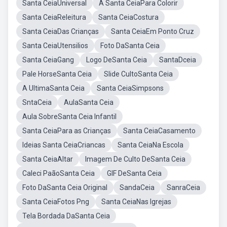
Santa CeiaUniversal
A Santa CeiaPara Colorir
Santa CeiaReleitura
Santa CeiaCostura
Santa CeiaDas Crianças
Santa CeiaEm Ponto Cruz
Santa CeiaUtensilios
Foto DaSanta Ceia
Santa CeiaGang
Logo DeSanta Ceia
SantaDceia
Pale HorseSanta Ceia
Slide CultoSanta Ceia
A UltimaSanta Ceia
Santa CeiaSimpsons
SntaCeia
AulaSanta Ceia
Aula SobreSanta Ceia Infantil
Santa CeiaPara as Crianças
Santa CeiaCasamento
Ideias Santa CeiaCriancas
Santa CeiaNa Escola
Santa CeiaAltar
Imagem De Culto DeSanta Ceia
Caleci PaãoSanta Ceia
GIF DeSanta Ceia
Foto DaSanta Ceia Original
SandaCeia
SanraCeia
Santa CeiaFotos Png
Santa CeiaNas Igrejas
Tela Bordada DaSanta Ceia