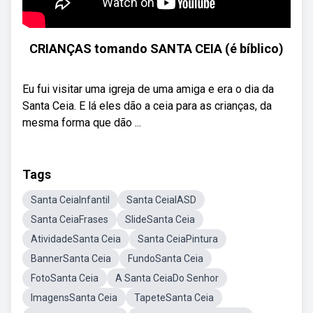
CRIANÇAS tomando SANTA CEIA (é bíblico)
Eu fui visitar uma igreja de uma amiga e era o dia da
Santa Ceia. E lá eles dão a ceia para as crianças, da
mesma forma que dão ...
Tags
Santa CeiaInfantil
Santa CeiaIASD
Santa CeiaFrases
SlideSanta Ceia
AtividadeSanta Ceia
Santa CeiaPintura
BannerSanta Ceia
FundoSanta Ceia
FotoSanta Ceia
A Santa CeiaDo Senhor
ImagensSanta Ceia
TapeteSanta Ceia