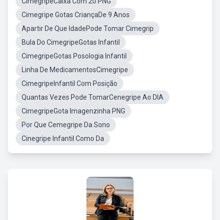
CimegripeCaixa Com 20 PNG
Cimegripe Gotas CriançaDe 9 Anos
Apartir De Que IdadePode Tomar Cimegrip
Bula Do CimegripeGotas Infantil
CimegripeGotas Posologia Infantil
Linha De MedicamentosCimegripe
CimegripeInfantil Com Posição
Quantas Vezes Pode TomarCenegripe Ao DIA
CimegripeGota Imagenzinha PNG
Por Que Cemegripe Da Sono
Cinegripe Infantil Como Da