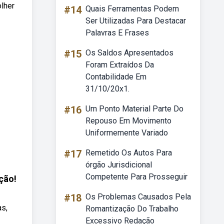
lher
#14
Quais Ferramentas Podem
Ser Utilizadas Para Destacar
Palavras E Frases
#15
Os Saldos Apresentados
Foram Extraídos Da
Contabilidade Em
31/10/20x1.
#16
Um Ponto Material Parte Do
Repouso Em Movimento
Uniformemente Variado
#17
Remetido Os Autos Para
órgão Jurisdicional
Competente Para Prosseguir
ção!
#18
Os Problemas Causados Pela
as,
Romantização Do Trabalho
Excessivo Redação