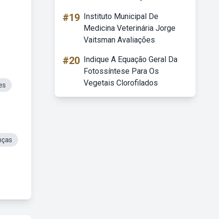
#19
Instituto Municipal De
Medicina Veterinária Jorge
Vaitsman Avaliações
#20
Indique A Equação Geral Da
Fotossíntese Para Os
Vegetais Clorofilados
es
nças