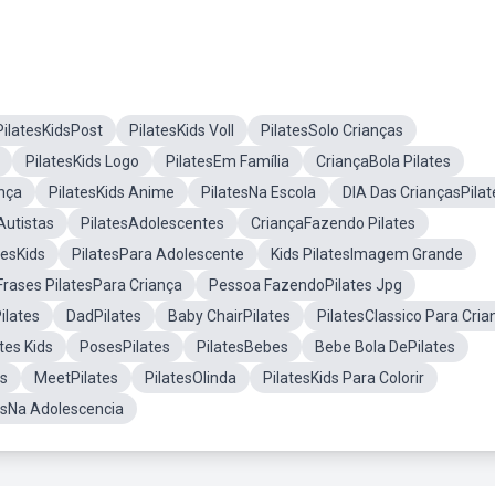
PilatesKidsPost
PilatesKids Voll
PilatesSolo Crianças
PilatesKids Logo
PilatesEm Família
CriançaBola Pilates
nça
PilatesKids Anime
PilatesNa Escola
DIA Das CriançasPilat
Autistas
PilatesAdolescentes
CriançaFazendo Pilates
tesKids
PilatesPara Adolescente
Kids PilatesImagem Grande
Frases PilatesPara Criança
Pessoa FazendoPilates Jpg
ilates
DadPilates
Baby ChairPilates
PilatesClassico Para Cria
tes Kids
PosesPilates
PilatesBebes
Bebe Bola DePilates
es
MeetPilates
PilatesOlinda
PilatesKids Para Colorir
esNa Adolescencia