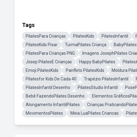
Tags
PilatesPara Crianças
PilatesKids
PilatesInfantil
PilatesKids Pixar
TurmaPilates Criança
BabyPilates
PilatesPara Crianças PNG
Imagens JosephPilates Cria
Josep PilatesE Crianças
Happy BabyPilates
Pilates
Emoji PilatesKids
Panfleto PilatesKids
Moldura Pila
Pilatesfor Kids De Cada 40
Trapézio PilatesInfantil
PilatesInfantil Desenho
PilatesStudio Infantil
PoseP
Bebê FazendoPilates Desenho
Elementos GráficosPila
Alongamento InfantilPilates
Crianças PraticandoPilat
MovimentosPilates
Meia LuaPilates Criancas
Pilat