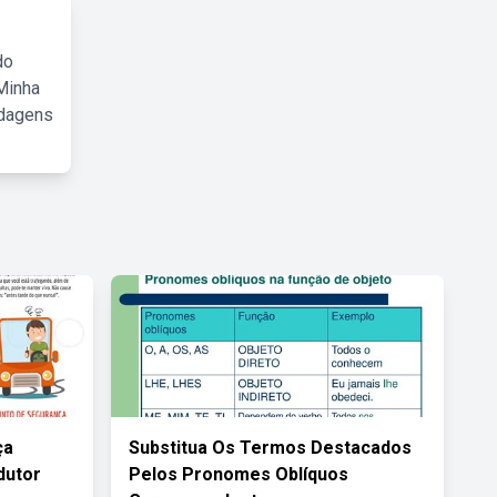
do
Minha
rdagens
ça
Substitua Os Termos Destacados
dutor
Pelos Pronomes Oblíquos