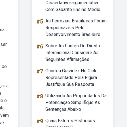
Dissertativo-argumentativo
Com Gabarito Ensino Médio
#5
As Ferrovias Brasileiras Foram
Responsáveis Pelo
ina
Desenvolvimento Brasileiro
 ser
#6
Sobre As Fontes Do Direito
Internacional Considere As
é
Seguintes Afirmações
s de
#7
Ocorreu Gravidez No Ciclo
Representado Pela Figura
Justifique Sua Resposta
çar a
s
#8
Utilizando As Propriedades Da
ue o
Potenciação Simplifique As
uta
Sentenças Abaixo
vivem
#9
Quais Fatores Históricos
ve