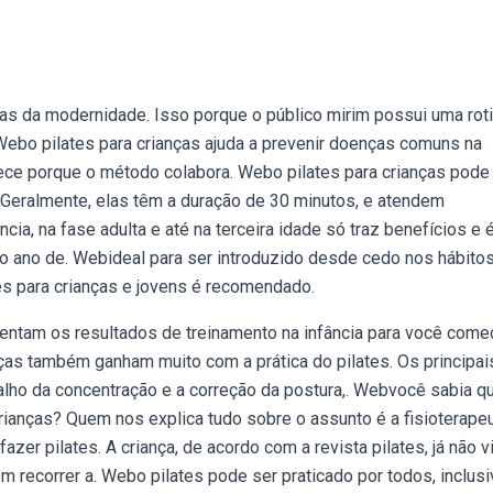
s da modernidade. Isso porque o público mirim possui uma rot
Webo pilates para crianças ajuda a prevenir doenças comuns na
ntece porque o método colabora. Webo pilates para crianças pode
 Geralmente, elas têm a duração de 30 minutos, e atendem
ncia, na fase adulta e até na terceira idade só traz benefícios e 
o ano de. Webideal para ser introduzido desde cedo nos hábito
es para crianças e jovens é recomendado.
ntam os resultados de treinamento na infância para você come
as também ganham muito com a prática do pilates. Os principai
alho da concentração e a correção da postura,. Webvocê sabia q
rianças? Quem nos explica tudo sobre o assunto é a fisioterape
r pilates. A criança, de acordo com a revista pilates, já não 
recorrer a. Webo pilates pode ser praticado por todos, inclusi