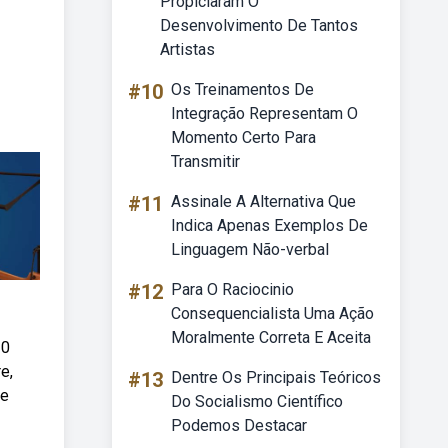
Propiciaram O
Desenvolvimento De Tantos
Artistas
#10
Os Treinamentos De
Integração Representam O
Momento Certo Para
Transmitir
#11
Assinale A Alternativa Que
Indica Apenas Exemplos De
Linguagem Não-verbal
#12
Para O Raciocinio
Consequencialista Uma Ação
Moralmente Correta E Aceita
10
e,
#13
Dentre Os Principais Teóricos
ue
Do Socialismo Científico
Podemos Destacar