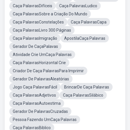
Caça PalavrasDifíceis
Caça PalavrasLudico
Caça PalavrasSobre a Criação Do Mundo
Caça PalavrasConstelações
Caça PalavrasCapa
Caça PalavrasLivro 300 Páginas
Caça PalavrasImigração
ApostilaCaça Palavras
Gerador De CaçaPalavas
Atividade Crie UmCaça Palavras
Caça PalavrasHorizontal Crie
Criador De Caça PalavrasPara Imprimir
Gerador De PalavrasAleatórias
Jogo Caça PalavrasFácil
BrincarDe Caça Palavras
Caça PalavrasAdjetivos
Caça PalavrasSilábico
Caça PalavrasAutoestima
Gerador De PalavrasCruzadas
Pessoa Fazendo UmCaça Palavras
Caça PalavrasBiblico