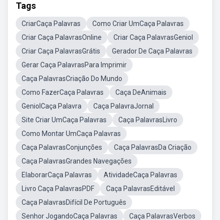
Tags
CriarCaça Palavras
Como Criar UmCaça Palavras
Criar Caça PalavrasOnline
Criar Caça PalavrasGeniol
Criar Caça PalavrasGrátis
Gerador De Caça Palavras
Gerar Caça PalavrasPara Imprimir
Caça PalavrasCriação Do Mundo
Como FazerCaça Palavras
Caça DeAnimais
GeniolCaça Palavra
Caça PalavraJornal
Site Criar UmCaça Palavras
Caça PalavrasLivro
Como Montar UmCaça Palavras
Caça PalavrasConjunções
Caça PalavrasDa Criação
Caça PalavrasGrandes Navegações
ElaborarCaça Palavras
AtividadeCaça Palavras
Livro Caça PalavrasPDF
Caça PalavrasEditável
Caça PalavrasDifícil De Português
Senhor JogandoCaça Palavras
Caça PalavrasVerbos