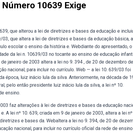
i Número 10639 Exige
39, que alterou a lei de diretrizes e bases da educação e inclui
9/03, que altera a lei de diretrizes e bases da educação básica, a
culo escolar o ensino da história e. Webdiante do apresentado, o
lidade da lei n. 10639/03 no tocante ao ensino de educação infanti
de janeiro de 2003 altera a lei no 9. 394 , de 20 de dezembro d
 nacional, para incluir no currículo. Web — a lei 10. 639/03 foi
 época, luiz inácio lula da silva. Anteriormente, na década de 1
 pelo então presidente luiz inácio lula da silva, a lei nº 10.
de ensino.
003 faz alterações à lei de diretrizes e bases da educação naci
. A lei nº 10. 639, criada em 9 de janeiro de 2003, altera a lei nº
iretrizes e bases da. Webaltera a lei no 9. 394, de 20 de deze
ção nacional, para incluir no currículo oficial da rede de ensino