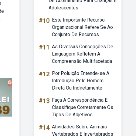
De Acolhimento Para Crianças E
o
Adolescentes
de
o
#10
Este Importante Recurso
é
Organizacional Refere Se Ao
Conjunto De Recursos
#11
As Diversas Concepções De
Linguagem Refletem A
Compreensão Multifacetada
#12
Por Poluição Entende-se A
Introdução Pelo Homem
Direta Ou Indiretamente
#13
Faça A Correspondência E
Classifique Corretamente Os
Tipos De Adjetivos
#14
Atividades Sobre Animais
Vertebrados E Invertebrados