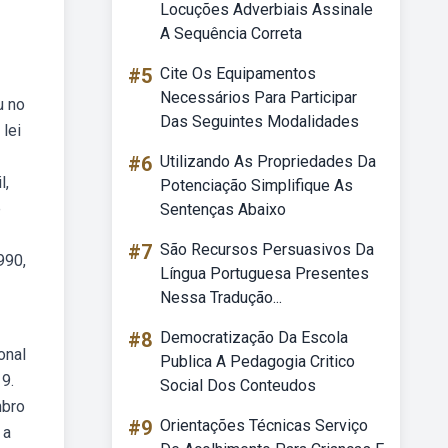
Locuções Adverbiais Assinale
A Sequência Correta
#5
Cite Os Equipamentos
Necessários Para Participar
u no
Das Seguintes Modalidades
 lei
#6
Utilizando As Propriedades Da
l,
Potenciação Simplifique As
e
Sentenças Abaixo
#7
São Recursos Persuasivos Da
990,
Língua Portuguesa Presentes
Nessa Tradução...
#8
Democratização Da Escola
onal
Publica A Pedagogia Critico
 9.
Social Dos Conteudos
mbro
#9
Orientações Técnicas Serviço
 a