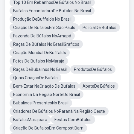
Top 10 Em RebanhosDe Búfalos No Brasil
Bufalos EncantadoraDe Bufalos No Brasil
Produção DeBuffalo's No Brasil
Criação De BúfalosEm São Paulo
PolicialDe Búfalos
Fazenda De Búfalos NoAmapá
Raças De Búfalos No BrasilGraficos
Criação Mundial DeBuffalo's
Fotos De Bufalos NoMarajo
Raças DeBubalinos No Brasil
ProdutosDe Búfalos
Quais CriaçaoDe Bufalo
Bem-Estar NaCriação De Bufalos
AbateDe Búfalos
Economia Da Região NorteDo Brasil
Bubalinos PresentesNo Brasil
Criadores De Búfalos NoParaná Na Região Oeste
BúfalosMarajoara
Festas ComBúfalos
Criação De BufalosEm Compost Barn