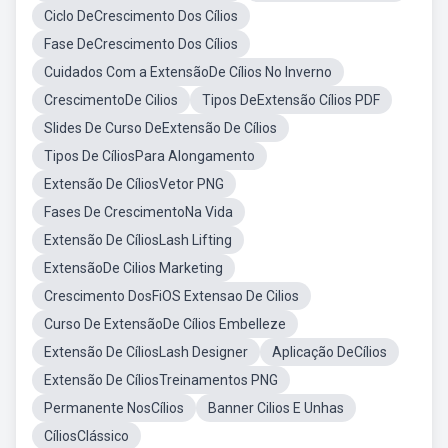
Ciclo DeCrescimento Dos Cílios
Fase DeCrescimento Dos Cílios
Cuidados Com a ExtensãoDe Cílios No Inverno
CrescimentoDe Cilios
Tipos DeExtensão Cílios PDF
Slides De Curso DeExtensão De Cílios
Tipos De CíliosPara Alongamento
Extensão De CíliosVetor PNG
Fases De CrescimentoNa Vida
Extensão De CíliosLash Lifting
ExtensãoDe Cilios Marketing
Crescimento DosFiOS Extensao De Cilios
Curso De ExtensãoDe Cílios Embelleze
Extensão De CíliosLash Designer
Aplicação DeCílios
Extensão De CíliosTreinamentos PNG
Permanente NosCílios
Banner Cilios E Unhas
CíliosClássico