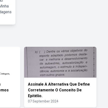
do
Minha
rdagens
s
Assinale A Alternativa Que Define
demos
Corretamente O Conceito De
Epitélio.
07 September 2024