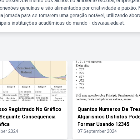
 ao desenvolvimento dos alunos no ambiente escolar, empregan
nexões genuínas e são alimentados por criatividade e paixão. 
a jornada para se tornarem uma geração notável, utilizando abo
ipais instituições acadêmicas do mundo - dsw.aau.edu.et.
so Registrado No Gráfico
Quantos Numeros De Tre
Seguinte Consequência
Algarismos Distintos Po
fica
Formar Usando 12345
ber 2024
07 September 2024