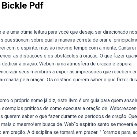
Bickle Pdf
 e é uma ótima leitura para você que deseja ser direcionado no
 questionam sobre qual a maneira correta de orar e, principalm
arei com o espírito, mas ao mesmo tempo com a mente; Cantare
ncer as distrações e os obstáculos à oração; O que fazer qua
m dedicar à oração. Webem uma atmosfera de oração e espera
m encorajar seus membros a expor as impressões que recebem e
ixonada pela oração. Os cristãos querem saber o que fazer dur
o o próprio nome já diz, este livro é um guia para quem ansei
e dá exemplos práticos de como executar a oração de. Webcresce
ãos querem saber o que fazer durante os períodos de oração. Qu
rá mais o mesmo!em busca de. Web“o espírito santo se moverá 
em oração. A disciplina se tornará em prazer. ” “oramos para, a