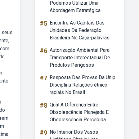
Podemos Utilizar Uma
Abordagem Estratégica
#5
Encontre As Capitais Das
Unidades Da Federação
s seus
Brasileira No Caça-palavras
ente,
i com
#6
Autorização Ambiental Para
ndo
Transporte Interestadual De
Produtos Perigosos
m
#7
Resposta Das Provas Da Unip
ante
Disciplina Relações étnico-
raciais No Brasil
a
#8
Qual A Diferença Entre
ndo
Obsolescência Planejada E
erem
Obsolescência Percebida
em
#9
No Interior Dos Vasos
cima