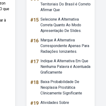
azon
Territoriais Do Brasil é Correto
 O que
Afirmar Que
#15
Selecione A Alternativa
ar à
Correta Quanto Ao Modo
Apresentação De Slides.
#16
Marque A Alternativa
Correspondente Apenas Para
Radiações Ionizantes.
#17
Indique A Alternativa Em Que
Nenhuma Palavra é Acentuada
Graficamente
#18
Baixa Probabilidade De
Neoplasia Prostática
Clinicamente Significante
#19
Atividades Sobre