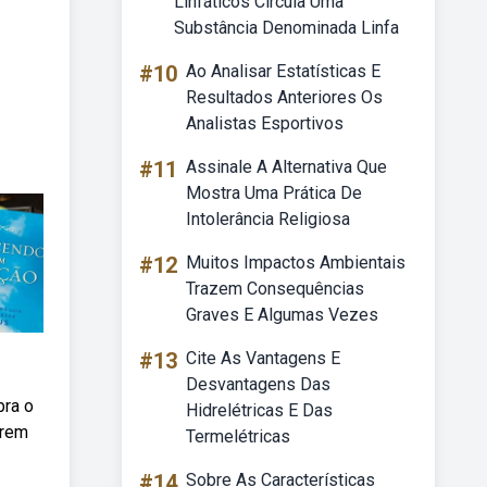
Linfáticos Circula Uma
Substância Denominada Linfa
#10
Ao Analisar Estatísticas E
Resultados Anteriores Os
Analistas Esportivos
#11
Assinale A Alternativa Que
Mostra Uma Prática De
Intolerância Religiosa
#12
Muitos Impactos Ambientais
Trazem Consequências
Graves E Algumas Vezes
#13
Cite As Vantagens E
Desvantagens Das
bra o
Hidrelétricas E Das
erem
Termelétricas
#14
Sobre As Características