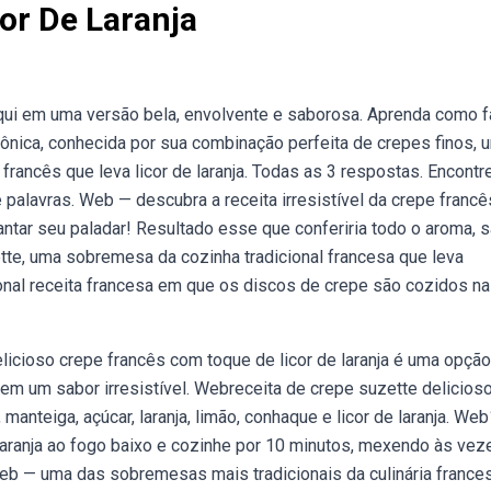
or De Laranja
qui em uma versão bela, envolvente e saborosa. Aprenda como f
nica, conhecida por sua combinação perfeita de crepes finos, 
francês que leva licor de laranja. Todas as 3 respostas. Encontr
 palavras. Web — descubra a receita irresistível da crepe franc
antar seu paladar! Resultado esse que conferiria todo o aroma, 
ette, uma sobremesa da cozinha tradicional francesa que leva
ional receita francesa em que os discos de crepe são cozidos na
licioso crepe francês com toque de licor de laranja é uma opção
e tem um sabor irresistível. Webreceita de crepe suzette delicioso
 manteiga, açúcar, laranja, limão, conhaque e licor de laranja. We
laranja ao fogo baixo e cozinhe por 10 minutos, mexendo às vez
. Web — uma das sobremesas mais tradicionais da culinária frances