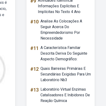
#9
Atividades Identificar
ais é
Informações Explícitas E
cio,.
Implícitas No Texto 4 Ano
s e
#10
Analise As Colocações A
Seguir Acerca Do
Empreendedorismo Por
Necessidade
#11
A Característica Familiar
Descrita Deriva Do Seguinte
Aspecto Demográfico:
#12
Quais Barreiras Primárias E
Secundárias Exigidas Para Um
Laboratório Nb3
#13
Laboratório Virtual Enzimas
Catalisadores E Inibidores De
Reação Química