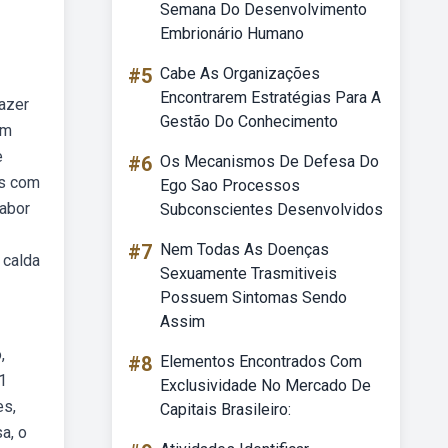
Semana Do Desenvolvimento
Embrionário Humano
#5
Cabe As Organizações
Encontrarem Estratégias Para A
azer
Gestão Do Conhecimento
um
e
#6
Os Mecanismos De Defesa Do
ês com
Ego Sao Processos
sabor
Subconscientes Desenvolvidos
#7
Nem Todas As Doenças
 calda
Sexuamente Trasmitiveis
Possuem Sintomas Sendo
Assim
,
#8
Elementos Encontrados Com
b1
Exclusividade No Mercado De
es,
Capitais Brasileiro:
a, o