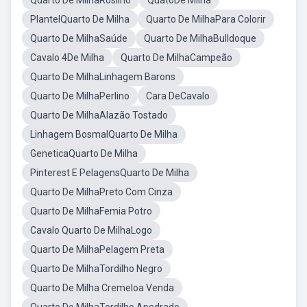
Quarto De MilhaRosilho
QuatoDe Milha
PlantelQuarto De Milha
Quarto De MilhaPara Colorir
Quarto De MilhaSaúde
Quarto De MilhaBulldoque
Cavalo 4De Milha
Quarto De MilhaCampeão
Quarto De MilhaLinhagem Barons
Quarto De MilhaPerlino
Cara DeCavalo
Quarto De MilhaAlazão Tostado
Linhagem BosmalQuarto De Milha
GeneticaQuarto De Milha
Pinterest E PelagensQuarto De Milha
Quarto De MilhaPreto Com Cinza
Quarto De MilhaFemia Potro
Cavalo Quarto De MilhaLogo
Quarto De MilhaPelagem Preta
Quarto De MilhaTordilho Negro
Quarto De Milha Cremeloa Venda