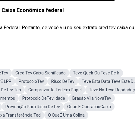
 Caixa Econômica federal
Federal. Portanto, se você viu no seu extrato cred tev caixa ou
eTev
Cred Tev Caixa Significado
Teve QueIr Ou Teve De Ir
vE LPP
ProtocoloTev
Risco DeTev
Teve Esta Data Teve Este D
o DeTev Tep
Comprovante Ted Em Papel
Teve No Tevo Repdodu
amentos
Protocolo DeTev Idade
Brasão Vila NovaTev
Prevenção Para Risco DeTev
Oque E OperacaoCaixa
xa Transferência Ted
O QueÉ Uma Colina