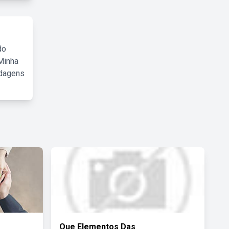
do
Minha
rdagens
Que Elementos Das