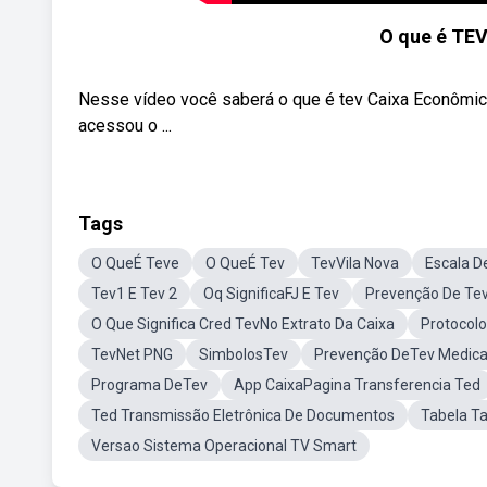
O que é TEV
Nesse vídeo você saberá o que é tev Caixa Econômica 
acessou o ...
Tags
O QueÉ Teve
O QueÉ Tev
TevVila Nova
Escala D
Tev1 E Tev 2
Oq SignificaFJ E Tev
Prevenção De Te
O Que Significa Cred TevNo Extrato Da Caixa
Protocol
TevNet PNG
SimbolosTev
Prevenção DeTev Medic
Programa DeTev
App CaixaPagina Transferencia Ted
Ted Transmissão Eletrônica De Documentos
Tabela Ta
Versao Sistema Operacional TV Smart