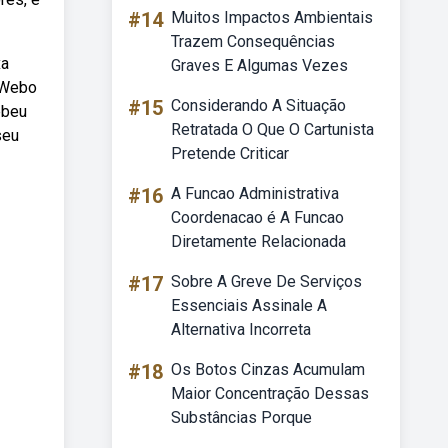
#14
Muitos Impactos Ambientais
Trazem Consequências
xa
Graves E Algumas Vezes
. Webo
#15
Considerando A Situação
ebeu
Retratada O Que O Cartunista
seu
Pretende Criticar
#16
A Funcao Administrativa
Coordenacao é A Funcao
Diretamente Relacionada
#17
Sobre A Greve De Serviços
Essenciais Assinale A
Alternativa Incorreta
#18
Os Botos Cinzas Acumulam
Maior Concentração Dessas
Substâncias Porque