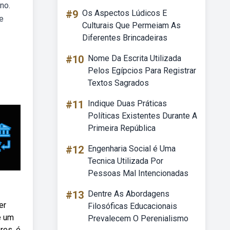
no.
#9
Os Aspectos Lúdicos E
re
Culturais Que Permeiam As
Diferentes Brincadeiras
#10
Nome Da Escrita Utilizada
Pelos Egípcios Para Registrar
Textos Sagrados
#11
Indique Duas Práticas
Políticas Existentes Durante A
Primeira República
#12
Engenharia Social é Uma
Tecnica Utilizada Por
Pessoas Mal Intencionadas
#13
Dentre As Abordagens
er
Filosóficas Educacionais
e um
Prevalecem O Perenialismo
res, é