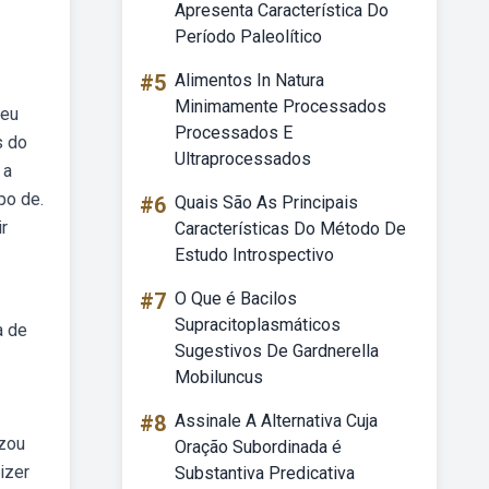
Apresenta Característica Do
Período Paleolítico
#5
Alimentos In Natura
Minimamente Processados
beu
Processados E
s do
Ultraprocessados
 a
po de.
#6
Quais São As Principais
r
Características Do Método De
Estudo Introspectivo
#7
O Que é Bacilos
Supracitoplasmáticos
a de
Sugestivos De Gardnerella
Mobiluncus
#8
Assinale A Alternativa Cuja
izou
Oração Subordinada é
izer
Substantiva Predicativa