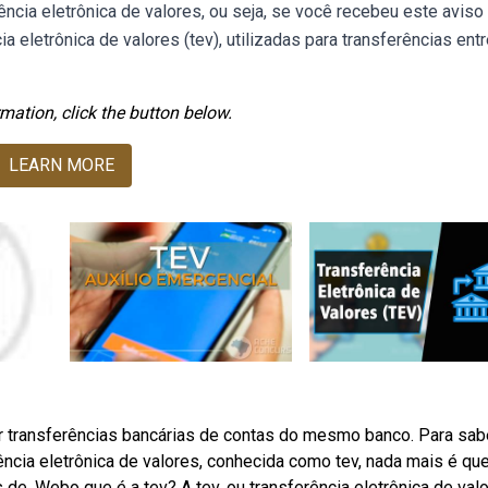
rência eletrônica de valores, ou seja, se você recebeu este aviso 
ia eletrônica de valores (tev), utilizadas para transferências ent
mation, click the button below.
LEARN MORE
car transferências bancárias de contas do mesmo banco. Para sab
cia eletrônica de valores, conhecida como tev, nada mais é qu
 de. Webo que é a tev? A tev, ou transferência eletrônica de valo