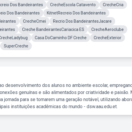
creio Dos Bandeirantes
CrecheEscola Catavento
CrecheCria
io Dos Bandeirantes
KitnetRecreio Dos Bandeirantes
eirantes
CrecheCmei
Recrio Dos BandeirantesJacare
eirantes
Creche BandeirantesCariacica ES
CrecheAeroclube
CrecheLadybug
Casa DoCaminho DF Creche
CrecheExterior
SuperCreche
 ao desenvolvimento dos alunos no ambiente escolar, empregan
nexões genuínas e são alimentados por criatividade e paixão. 
a jornada para se tornarem uma geração notável, utilizando abo
ipais instituições acadêmicas do mundo - dsw.aau.edu.et.