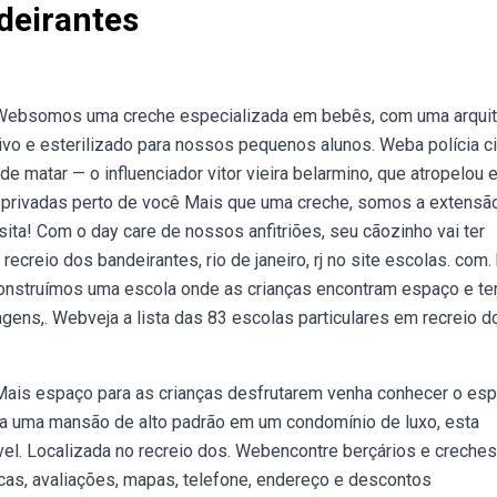
deirantes
e. Websomos uma creche especializada em bebês, com uma arquit
vo e esterilizado para nossos pequenos alunos. Weba polícia ci
de matar — o influenciador vitor vieira belarmino, que atropelou 
e privadas perto de você Mais que uma creche, somos a extensã
ita! Com o day care de nossos anfitriões, seu cãozinho vai ter
creio dos bandeirantes, rio de janeiro, rj no site escolas. com. 
construímos uma escola onde as crianças encontram espaço e t
gens,. Webveja a lista das 83 escolas particulares em recreio d
Mais espaço para as crianças desfrutarem venha conhecer o es
ra uma mansão de alto padrão em um condomínio de luxo, esta
ível. Localizada no recreio dos. Webencontre berçários e creches
 dicas, avaliações, mapas, telefone, endereço e descontos