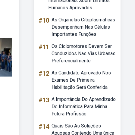
Internacionais Sobre Direitos
Humanos Aprovados
#10
As Organelas Citoplasmáticas
Desempenham Nas Células
Importantes Funções
#11
Os Ciclomotores Devem Ser
Conduzidos Nas Vias Urbanas
Preferencialmente
#12
Ao Candidato Aprovado Nos
Exames De Primeira
Habilitação Será Conferida
#13
A Importância Do Aprendizado
De Informática Para Minha
Futura Profissão
#14
Quais São As Soluções
Aquosas Contendo Uma única