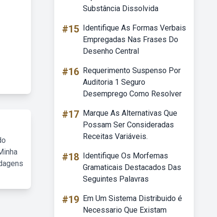
Substância Dissolvida
#15
Identifique As Formas Verbais
Empregadas Nas Frases Do
Desenho Central
#16
Requerimento Suspenso Por
Auditoria 1 Seguro
Desemprego Como Resolver
#17
Marque As Alternativas Que
Possam Ser Consideradas
Receitas Variáveis.
do
Minha
#18
Identifique Os Morfemas
rdagens
Gramaticais Destacados Das
Seguintes Palavras
#19
Em Um Sistema Distribuido é
Necessario Que Existam