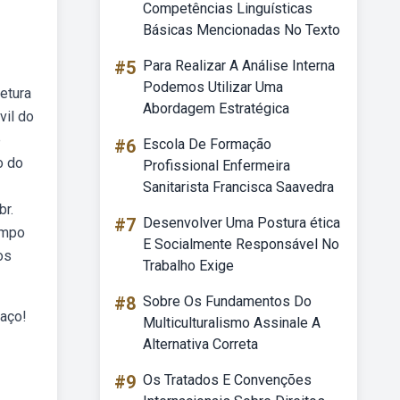
Competências Linguísticas
Básicas Mencionadas No Texto
#5
Para Realizar A Análise Interna
Podemos Utilizar Uma
etura
Abordagem Estratégica
vil do
e
#6
Escola De Formação
o do
Profissional Enfermeira
Sanitarista Francisca Saavedra
br.
#7
Desenvolver Uma Postura ética
empo
E Socialmente Responsável No
os
Trabalho Exige
#8
Sobre Os Fundamentos Do
paço!
Multiculturalismo Assinale A
Alternativa Correta
#9
Os Tratados E Convenções