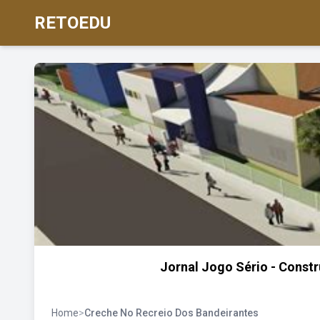
RETOEDU
Jornal Jogo Sério - Const
Home
>
Creche No Recreio Dos Bandeirantes