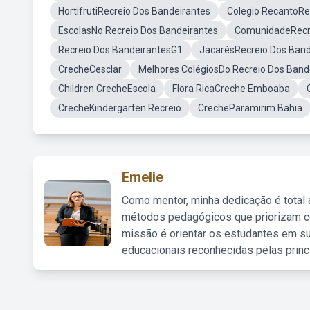
HortifrutiRecreio Dos Bandeirantes
Colegio RecantoRe
EscolasNo Recreio Dos Bandeirantes
ComunidadeRecre
Recreio Dos BandeirantesG1
JacarésRecreio Dos Band
CrecheCesclar
Melhores ColégiosDo Recreio Dos Band
Children CrecheEscola
Flora RicaCreche Emboaba
CrecheKindergarten Recreio
CrecheParamirim Bahia
Emelie
Como mentor, minha dedicação é total
métodos pedagógicos que priorizam co
missão é orientar os estudantes em su
educacionais reconhecidas pelas princ