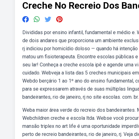
Creche No Recreio Dos Ban
Divididas por ensino infantil, fundamental e médio 
de dois andares que proporciona um ambiente exclusi
rj indiciou por homicídio doloso — quando há intenção 
matou um fisioterapeuta. Encontre escolas públicas 
seu lar! Conheça a creche escola ipê e agende uma vis
cuidado. Webveja a lista das 5 creches municipais em re
Webdo berçário 1 ao 1º ano do ensino fundamental, 
para se expressarem através de suas múltiplas lingua
bandeirantes, rio de janeiro, rj no site escolas. com. br.
Weba maior área verde do recreio dos bandeirantes. 
Webchildren creche e escola ltda. Webse você procu
mansão triplex no art life é uma oportunidade imperd
perto de recreio bandeirantes, rio de janeiro, rj. Veja