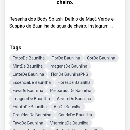
cheiro.
Resenha dos Body Splash, Delírio de Maçã Verde e
Suspiro de Baunilha da água de cheiro. Instagram: ...
Tags
FotosDe Baunilha
FlorDe Baunilha
CorDe Baunilha
MintDe Baunilha
ImagensDe Baunilha
LatteDe Baunilha
Flor De BaunilhaPNG
EssenciaDe Baunilha
FloresDe Baunilha
FavaDe Baunilha
PreparadoDe Baunilha
ImagemDe Baunilha
ArvoreDe Baunilha
EstufaDe Baunilha
AinDe Baunilha
OrquídeaDe Baunilha
CaudaDe Baunilha
FavoDe Baunilha
VitaminaDe Baunilha