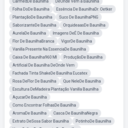
CarmedDe Baunilha
DeOnde Vem a Baunilha
Folha DoDe Baunilha
Essência De BaunilhaDr. Oetker
PlantaçãoDe Baunilha
Suco De BaunilhaPNG
SaborizanteDe Baunilha
OrquideaasDe Baunilha
AurelaDe Baunilha
Imagens DeÉ De Baunilha
Flor De BaunilhaBranca
VigorDe Baunilha
Vanilla Presente Na EssenciaDe Baunilha
Caixa De Baunilha960 Ml
ProduçãoDe Baunilha
Artificial De Baunilha DeOnde Vem
Fachada Tinta ShakeDe Baunilha Eucatex
Rosa DeFlor De Baunilha
Que NeleDe Baunilha
Escultura DeMadeira Plantação Vanilla Baunilha
AçucarDe Baunilha
Como Encontrar FolhasDe Baunilha
AromaDe Baunilha
Casca De BaunilhaNegra
Extrato DeSosa Sabor Baunilha
PotinhoDe Baunilha