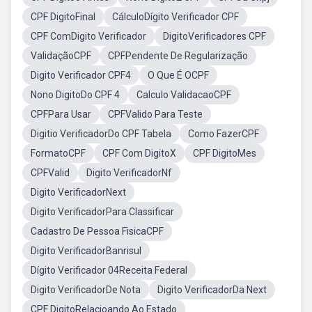
CPF DigitoFinal
CálculoDígito Verificador CPF
CPF ComDigito Verificador
DigitoVerificadores CPF
ValidaçãoCPF
CPFPendente De Regularização
Digito Verificador CPF4
O Que É OCPF
Nono DigitoDo CPF 4
Calculo ValidacaoCPF
CPFPara Usar
CPFValido Para Teste
Digitio VerificadorDo CPF Tabela
Como FazerCPF
FormatoCPF
CPF Com DigitoX
CPF DigitoMes
CPFValid
Digito VerificadorNf
Digito VerificadorNext
Digito VerificadorPara Classificar
Cadastro De Pessoa FisicaCPF
Digito VerificadorBanrisul
Dígito Verificador 04Receita Federal
Digito VerificadorDe Nota
Digito VerificadorDa Next
CPF DigitoRelacioando Ao Estado