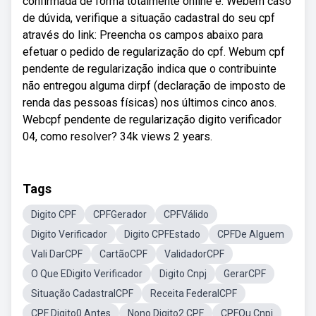
confirmada de forma totalmente online e. Webem caso
de dúvida, verifique a situação cadastral do seu cpf
através do link: Preencha os campos abaixo para
efetuar o pedido de regularização do cpf. Webum cpf
pendente de regularização indica que o contribuinte
não entregou alguma dirpf (declaração de imposto de
renda das pessoas físicas) nos últimos cinco anos.
Webcpf pendente de regularização digito verificador
04, como resolver? 34k views 2 years.
Tags
Digito CPF
CPFGerador
CPFVálido
Digito Verificador
Digito CPFEstado
CPFDe Alguem
Vali DarCPF
CartãoCPF
ValidadorCPF
O Que EDigito Verificador
Digito Cnpj
GerarCPF
Situação CadastralCPF
Receita FederalCPF
CPF Digito0 Antes
Nono Digito2 CPF
CPFOu Cnpj