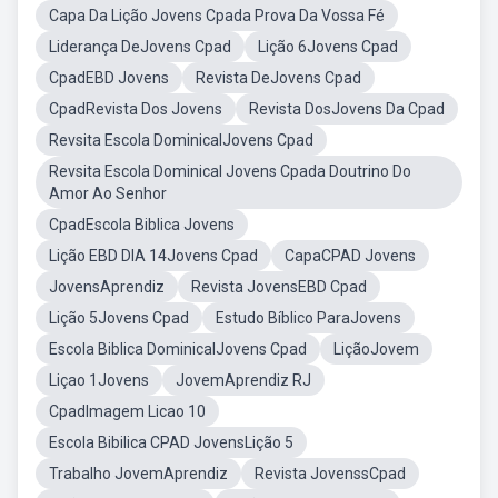
Capa Da Lição Jovens Cpada Prova Da Vossa Fé
Liderança DeJovens Cpad
Lição 6Jovens Cpad
CpadEBD Jovens
Revista DeJovens Cpad
CpadRevista Dos Jovens
Revista DosJovens Da Cpad
Revsita Escola DominicalJovens Cpad
Revsita Escola Dominical Jovens Cpada Doutrino Do
Amor Ao Senhor
CpadEscola Biblica Jovens
Lição EBD DIA 14Jovens Cpad
CapaCPAD Jovens
JovensAprendiz
Revista JovensEBD Cpad
Lição 5Jovens Cpad
Estudo Bíblico ParaJovens
Escola Biblica DominicalJovens Cpad
LiçãoJovem
Liçao 1Jovens
JovemAprendiz RJ
CpadImagem Licao 10
Escola Bibilica CPAD JovensLição 5
Trabalho JovemAprendiz
Revista JovenssCpad