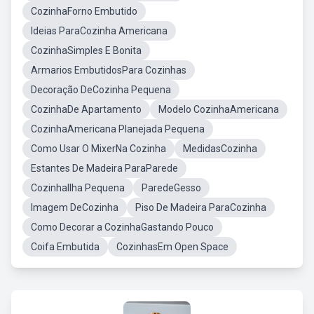
CozinhaForno Embutido
Ideias ParaCozinha Americana
CozinhaSimples E Bonita
Armarios EmbutidosPara Cozinhas
Decoração DeCozinha Pequena
CozinhaDe Apartamento
Modelo CozinhaAmericana
CozinhaAmericana Planejada Pequena
Como Usar O MixerNa Cozinha
MedidasCozinha
Estantes De Madeira ParaParede
CozinhaIlha Pequena
ParedeGesso
Imagem DeCozinha
Piso De Madeira ParaCozinha
Como Decorar a CozinhaGastando Pouco
Coifa Embutida
CozinhasEm Open Space